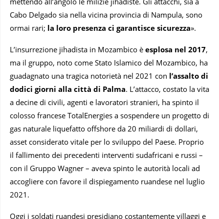
mettendo all’angolo le milizie jihadiste. Gli attacchi, sia a
Cabo Delgado sia nella vicina provincia di Nampula, sono
ormai rari;
la loro presenza ci garantisce sicurezza
».
L’insurrezione jihadista in Mozambico è
esplosa nel 2017
,
ma il gruppo, noto come Stato Islamico del Mozambico, ha
guadagnato una tragica notorietà nel 2021 con
l’assalto di
dodici giorni alla città di Palma
. L’attacco, costato la vita
a decine di civili, agenti e lavoratori stranieri, ha spinto il
colosso francese TotalEnergies a sospendere un progetto di
gas naturale liquefatto offshore da 20 miliardi di dollari,
asset considerato vitale per lo sviluppo del Paese. Proprio
il fallimento dei precedenti interventi sudafricani e russi –
con il Gruppo Wagner – aveva spinto le autorità locali ad
accogliere con favore il dispiegamento ruandese nel luglio
2021.
Oggi i soldati ruandesi presidiano costantemente villaggi e