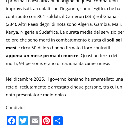
I principali Paesi africani di origine di questi combattenti
improvvisati, arruolati con l’inganno, sono l’Egitto, che ha
contribuito con 361 soldati, il Camerun (335) e il Ghana
(234). Altri Paesi degni di nota sono Algeria, Gambia, Mali,
Kenya, Nigeria e Sudafrica. La durata media del servizio per
coloro che sono morti in combattimento è stata di s
oli sei
mesi
e circa 50 di loro hanno firmato i loro contratti
appena un mese prima di morire.
Quasi un terzo dei
morti, 94 persone, erano di nazionalità camerunese.
Nel dicembre 2025, il governo keniano ha smantellato una
rete di reclutamento e arrestato cinque persone, tra cui un
noto presentatore radiofonico.
Condividi
Facebook
Twitter
Email
Pinterest
Condividi