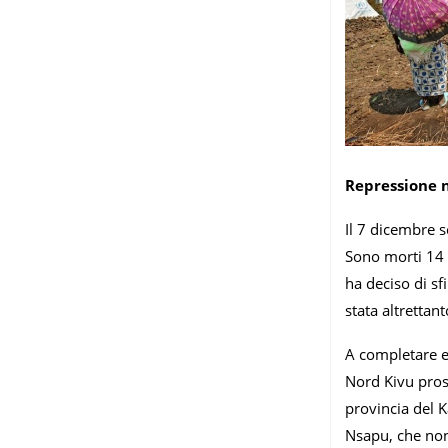
Repressione 
Il 7 dicembre s
Sono morti 14 c
ha deciso di sf
stata altrettan
A completare e 
Nord Kivu prose
provincia del K
Nsapu, che non 