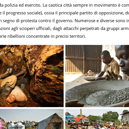
da polizia ed esercito. La caotica città sempre in movimento è com
 il progresso sociale), ossia il principale partito di opposizione, d
n segno di protesta contro il governo. Numerose e diverse sono in
ioni agli scioperi ufficiali, dagli attacchi perpetrati da gruppi arm
rie ribellioni concentrate in precisi territori.