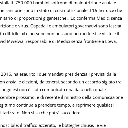
gli sfollati. 750.000 bambini soffrono di malnutrizione acuta e
 sanitarie sono in stato di crisi nutrizionale. L’Unhcr dice che
anitario di proporzioni gigantesche». Lo conferma Medici senza
trizione e virus. Ospedali e ambulatori governativi sono lasciati
to difficile. «Le persone non possono permettersi le visite e il
vid Mwelwa, responsabile di Medici senza frontiere a Lowa,
e 2016, ha esaurito i due mandati presidenziali previsti dalla
 ansia le elezioni, da tenersi, secondo un accordo siglato tra
 congolesi non è stata comunicata una data nella quale
dicembre prossimo, e di recente il ministro della Comunicazione
legittimo continua a prendere tempo, a reprimere qualsiasi
litarizzato. Non si sa che potrà succedere.
ibile: il traffico azzerato, le botteghe chiuse, le vie