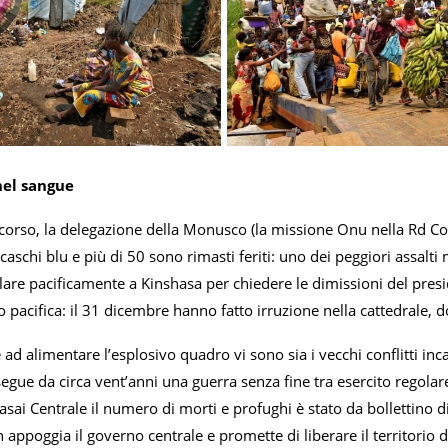
nel sangue
corso, la delegazione della Monusco (la missione Onu nella Rd Con
aschi blu e più di 50 sono rimasti feriti: uno dei peggiori assalti
ilare pacificamente a Kinshasa per chiedere le dimissioni del presi
to pacifica: il 31 dicembre hanno fatto irruzione nella cattedrale, 
ad alimentare l’esplosivo quadro vi sono sia i vecchi conflitti incan
gue da circa vent’anni una guerra senza fine tra esercito regolare 
asai Centrale il numero di morti e profughi è stato da bollettino 
appoggia il governo centrale e promette di liberare il territorio da