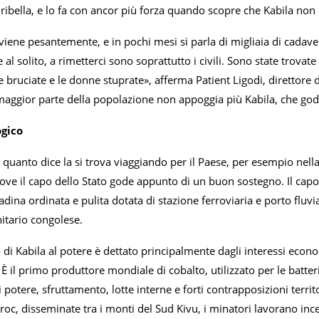
ribella, e lo fa con ancor più forza quando scopre che Kabila non 
rviene pesantemente, e in pochi mesi si parla di migliaia di cadaver
al solito, a rimetterci sono soprattutto i civili. Sono state trovate
se bruciate e le donne stuprate», afferma Patient Ligodi, direttore
maggior parte della popolazione non appoggia più Kabila, che gode
ogico
quanto dice la si trova viaggiando per il Paese, per esempio nell
ove il capo dello Stato gode appunto di un buon sostegno. Il capo
tadina ordinata e pulita dotata di stazione ferroviaria e porto fluvi
itario congolese.
di Kabila al potere è dettato principalmente dagli interessi econom
È il primo produttore mondiale di cobalto, utilizzato per le batte
 potere, sfruttamento, lotte interne e forti contrapposizioni territ
, disseminate tra i monti del Sud Kivu, i minatori lavorano ince