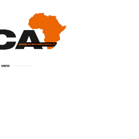
e vero