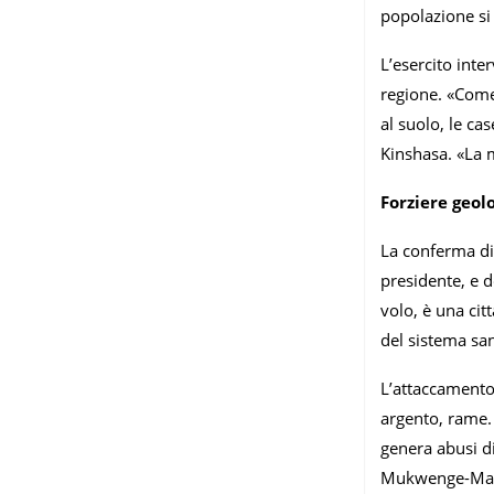
popolazione si 
L’esercito inte
regione. «Come 
al suolo, le ca
Kinshasa. «La 
Forziere geol
La conferma di 
presidente, e d
volo, è una cit
del sistema san
L’attaccamento 
argento, rame. 
genera abusi di
Mukwenge-Maroc