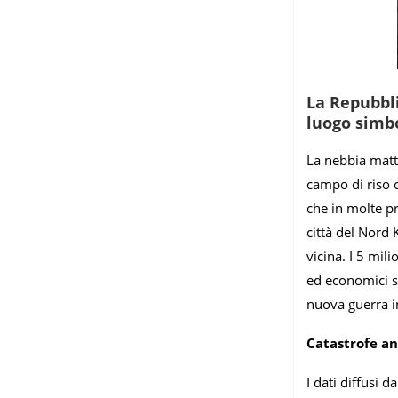
La Repubbli
luogo simbo
La nebbia matt
campo di riso c
che in molte p
città del Nord 
vicina. I 5 mil
ed economici sa
nuova guerra in
Catastrofe a
I dati diffusi 