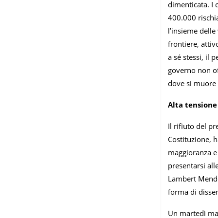
dimenticata. I 
400.000 rischia
l’insieme dell
frontiere, atti
a sé stessi, il
governo non of
dove si muore d
Alta tensione
Il rifiuto del 
Costituzione, 
maggioranza e 
presentarsi all
Lambert Mende 
forma di dissen
Un martedì matt