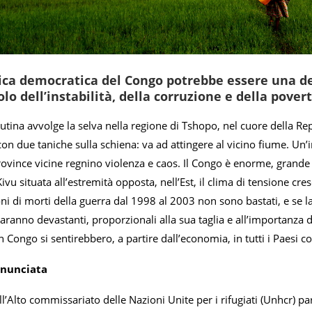
ca democratica del Congo potrebbe essere una del
lo dell’instabilità, della corruzione e della pover
utina avvolge la selva nella regione di Tshopo, nel cuore della 
on due taniche sulla schiena: va ad attingere al vicino fiume. Un’
rovince vicine regnino violenza e caos. Il Congo è enorme, grande 
Kivu situata all’estremità opposta, nell’Est, il clima di tensione cr
ioni di morti della guerra dal 1998 al 2003 non sono bastati, e se 
ranno devastanti, proporzionali alla sua taglia e all’importanza de
 Congo si sentirebbero, a partire dall’economia, in tutti i Paesi co
nnunciata
dall’Alto commissariato delle Nazioni Unite per i rifugiati (Unhcr) 