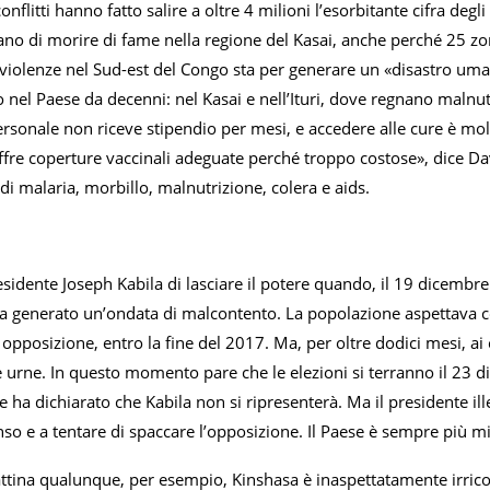
conflitti hanno fatto salire a oltre 4 milioni l’esorbitante cifra de
no di morire di fame nella regione del Kasai, anche perché 25 zone
e violenze nel Sud-est del Congo sta per generare un «disastro um
vo nel Paese da decenni: nel Kasai e nell’Ituri, dove regnano malnu
 personale non riceve stipendio per mesi, e accedere alle cure è mol
fre coperture vaccinali adeguate perché troppo costose», dice Da
i malaria, morbillo, malnutrizione, colera e aids.
presidente Joseph Kabila di lasciare il potere quando, il 19 dicembr
ha generato un’ondata di malcontento. La popolazione aspettava con
opposizione, entro la fine del 2017. Ma, per oltre dodici mesi, ai
e urne. In questo momento pare che le elezioni si terranno il 23 
ha dichiarato che Kabila non si ripresenterà. Ma il presidente il
so e a tentare di spaccare l’opposizione. Il Paese è sempre più mi
ina qualunque, per esempio, Kinshasa è inaspettatamente irriconosc