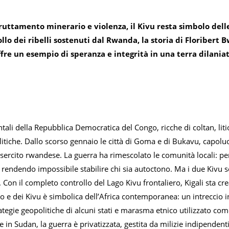
fruttamento minerario e violenza, il Kivu resta simbolo de
ollo dei ribelli sostenuti dal Rwanda, la storia di Floribert 
fre un esempio di speranza e integrità in una terra dilaniat
ntali della Repubblica Democratica del Congo, ricche di coltan, litio
itiche. Dallo scorso gennaio le città di Goma e di Bukavu, capolu
esercito rwandese. La guerra ha rimescolato le comunità locali: per
 rendendo impossibile stabilire chi sia autoctono. Ma i due Kivu 
 Con il completo controllo del Lago Kivu frontaliero, Kigali sta c
o e dei Kivu è simbolica dell’Africa contemporanea: un intreccio ine
ategie geopolitiche di alcuni stati e marasma etnico utilizzato com
e in Sudan, la guerra è privatizzata, gestita da milizie indipendenti