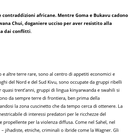
lle contraddizioni africane. Mentre Goma e Bukavu cadono
Bwana Chui, doganiere ucciso per aver resistito alla
a dai conflitti
.
 e altre terre rare, sono al centro di appetiti economici e
oghi del Nord e del Sud Kivu, sono occupate da gruppi ribelli
 quasi trent’anni, gruppi di lingua kinyarwanda e swahili si
sono da sempre terre di frontiera, ben prima della
reandosi la zona cuscinetto che da tempo cerca di ottenere. La
stricabile di interessi predatori per le ricchezze del
e propellente per la violenza diffusa. Come nel Sahel, nel
 – jihadiste, etniche, criminali o ibride come la Wagner. Gli