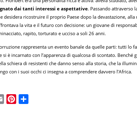
ti. Floribert era una personalità ricca e attiva: aveva studiato, ave
nato dai tanti interessi e aspettative
. Passando attraverso la 
 desidera ricostruire il proprio Paese dopo la devastazione, alla r
frontava la vita e il futuro con decisione: un giovane di respons
inacciato, rapito, torturato e ucciso a soli 26 anni.
 corruzione rappresenta un evento banale da quelle parti: tutti lo fa
le si è incarnato con l’apparenza di qualcosa di scontato. Benché gi
ella schiera di resistenti che danno senso alla storia, che la illum
ngo con i suoi occhi ci insegna a comprendere davvero l’Africa.
ebook
witter
Email
Pinterest
Condividi