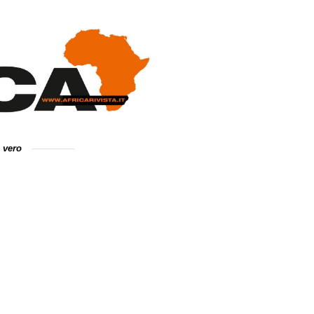
e vero