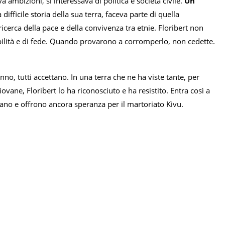
va ambizioni, si interessava di politica e società civile.
Un
difficile storia della sua terra, faceva parte di quella
icerca della pace e della convivenza tra etnie. Floribert non
abilità e di fede. Quando provarono a corromperlo, non cedette.
nno, tutti accettano. In una terra che ne ha viste tante, per
ovane, Floribert lo ha riconosciuto e ha resistito. Entra così a
inano e offrono ancora speranza per il martoriato Kivu.