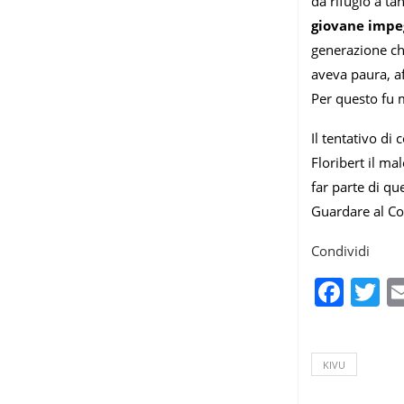
da rifugio a tan
giovane impeg
generazione che
aveva paura, af
Per questo fu m
Il tentativo di
Floribert il ma
far parte di qu
Guardare al Co
Condividi
Fac
T
KIVU