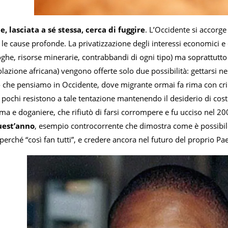
, lasciata a sé stessa, cerca di fuggire
. L’Occidente si accorge
e cause profonde. La privatizzazione degli interessi economici e 
oghe, risorse minerarie, contrabbandi di ogni tipo) ma soprattutto 
azione africana) vengono offerte solo due possibilità: gettarsi nel 
iò che pensiamo in Occidente, dove migrante ormai fa rima con cri
 pochi resistono a tale tentazione mantenendo il desiderio di cost
ma e doganiere, che rifiutò di farsi corrompere e fu ucciso nel 200
uest’anno
, esempio controcorrente che dimostra come è possibile 
erché “così fan tutti”, e credere ancora nel futuro del proprio Pa