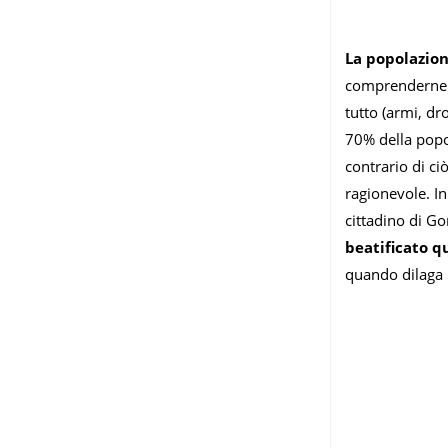
La popolazione
comprenderne l
tutto (armi, dr
70% della popol
contrario di c
ragionevole. In
cittadino di Go
beatificato q
quando dilaga p