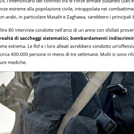
 l’intensificarsi del conflitto tra le Forze armate sudanesi (Saf) e 
nze estreme alla popolazione civile, intrappolata nei combattiment
on arabi, in particolare Masalit e Zaghawa, sarebbero i principali b
tre 80 interviste condotte nell’arco di un anno con sfollati prov
realtà di saccheggi sistematici, bombardamenti indiscriminat
ame estrema. Le Rsf e i loro alleati avrebbero condotto un’offens
circa 400.000 persone in meno di tre settimane. Molti si sono rifu
cure mediche.