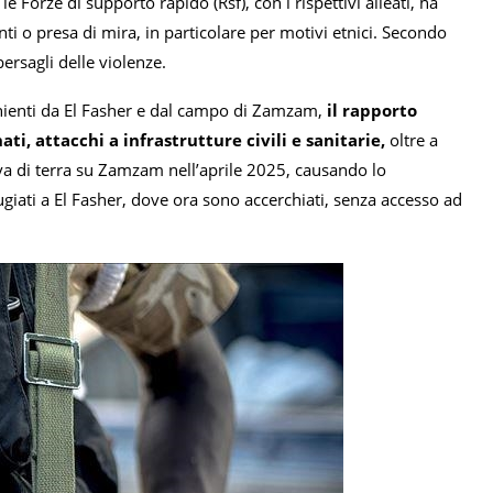
le Forze di supporto rapido (Rsf), con i rispettivi alleati, ha
i o presa di mira, in particolare per motivi etnici. Secondo
ersagli delle violenze.
enienti da El Fasher e dal campo di Zamzam,
il rapporto
i, attacchi a infrastrutture civili e sanitarie,
oltre a
iva di terra su Zamzam nell’aprile 2025, causando lo
giati a El Fasher, dove ora sono accerchiati, senza accesso ad