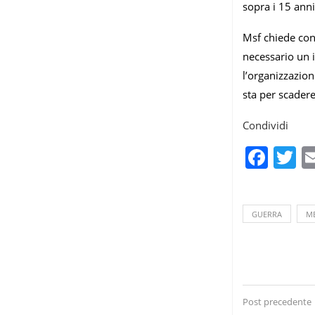
sopra i 15 anni
Msf chiede con u
necessario un i
l’organizzazion
sta per scadere
Condividi
Fac
T
GUERRA
ME
Post precedente