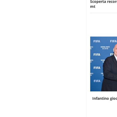
Scoperta record
mt
L’infermiera che scala le montagne
Infantino gioc
dell’Uganda
8 Agosto 2026