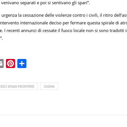
 venivano separati e poi si sentivano gli spari”.
rgenza la cessazione delle violenze contro i civili, il ritiro dell’as
ntervento internazionale deciso per fermare questa spirale di atro
e. I recenti annunci di cessate il fuoco locale non si sono tradott
”.
ebook
witter
Email
Pinterest
Condividi
DICI SENZA FRONTIERE
SUDAN