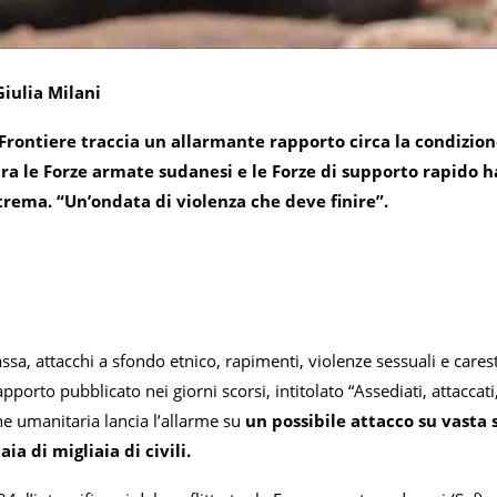
Giulia Milani
Frontiere traccia un allarmante rapporto circa la condizione
 tra le Forze armate sudanesi e le Forze di supporto rapido h
trema. “Un’ondata di violenza che deve finire”.
ssa, attacchi a sfondo etnico, rapimenti, violenze sessuali e cares
pporto pubblicato nei giorni scorsi, intitolato “Assediati, attaccati
ne umanitaria lancia l’allarme su
un possibile attacco su vasta 
aia di migliaia di civili.