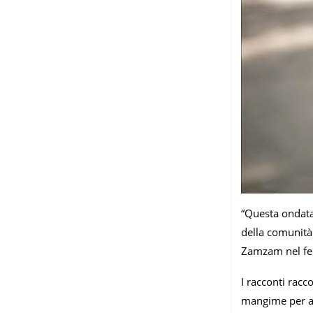
“Questa ondata 
della comunità
Zamzam nel febb
I racconti racc
mangime per ani