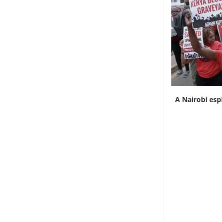
L’Uganda ha approvato l’invio di truppe a
A Nairobi esp
Gaza
7 Agosto 2026