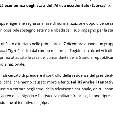
à economica degli stati dell’Africa occidentale (Ecowas)
con
 truppe nigeriane segna una fase di normalizzazione dopo diverse 
un possibile sostegno esterno e ribadisce il suo impegno per la stabi
o di Stato è iniziato nelle prime ore dl 7 dicembre quando un grupp
cal Tigri
è uscito dal campo militare di Togbin con alcuni veicoli
prima attaccato la casa del comandante della Guardia repubblicana 
rdia nazionale.
indi cercato di prendere il controllo della residenza del president
licana, che hanno causato morti e feriti.
Falliti anche i tentati
iusciti a entrare negli studi della televisione nazionale, da cui h
 aereo della Nigeria e l’assistenza militare francese, hanno ripres
do fine al tentativo di golpe.