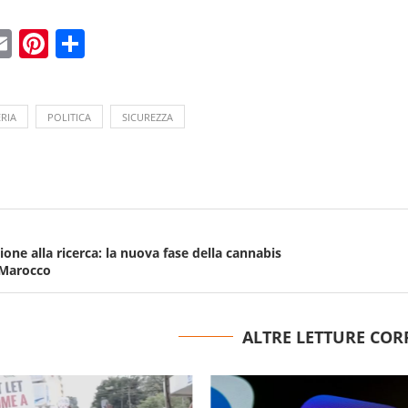
ebook
witter
Email
Pinterest
Condividi
RIA
POLITICA
SICUREZZA
zione alla ricerca: la nuova fase della cannabis
 Marocco
ALTRE LETTURE COR