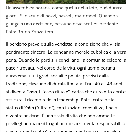
Un’assemblea borana, come quella nella foto, può durare
giorni. Si discute di pozzi, pascoli, matrimoni. Quando si
giunge a una decisione, nessuno deve sentirsi perdente.
Foto: Bruno Zanzottera
Il perdono prevale sulla vendetta, a condizione che vi sia
pentimento sincero. La condanna morale pubblica è la vera
pena. Quando le parti si riconciliano, la comunità celebra la
pace ritrovata. Nel corso della vita, ogni uomo borana
attraversa tutti i gradi sociali e politici previsti dalla
tradizione, ciascuno di durata limitata. Tra i 40 e i 48 anni
si diventa
Gada
, il “capo rituale”, carica che dura otto anni e
assicura il ricambio della leadership. Poi si entra nello
status di
Yoba
(“ritirato”), con funzioni consultive, fino a
divenire anziano. È una scala di vita che non ammette
privilegi permanenti: ogni uomo sperimenta responsabilità
diverse, ogni ruolo è temporaneo, ogni potere condiviso.