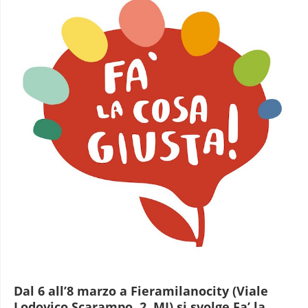
Dal 6 all’8 marzo a Fieramilanocity (Viale
Lodovico Scarampo, 2, MI) si svolge Fa’ la