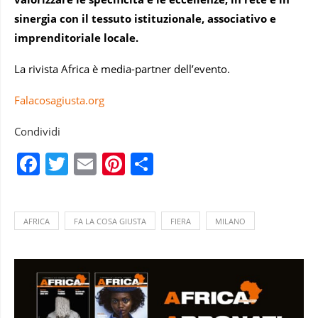
sinergia con il tessuto istituzionale, associativo e
imprenditoriale locale.
La rivista Africa è media-partner dell’evento.
Falacosagiusta.org
Condividi
Facebook
Twitter
Email
Pinterest
Condividi
AFRICA
FA LA COSA GIUSTA
FIERA
MILANO