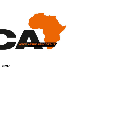
e vero