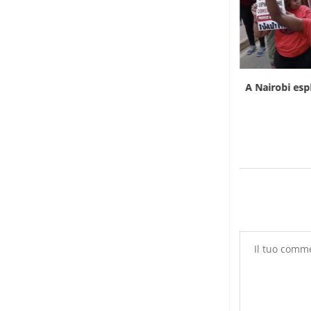
L’Uganda ha approvato l’invio di truppe a
A Nairobi esp
Gaza
7 Agosto 2026