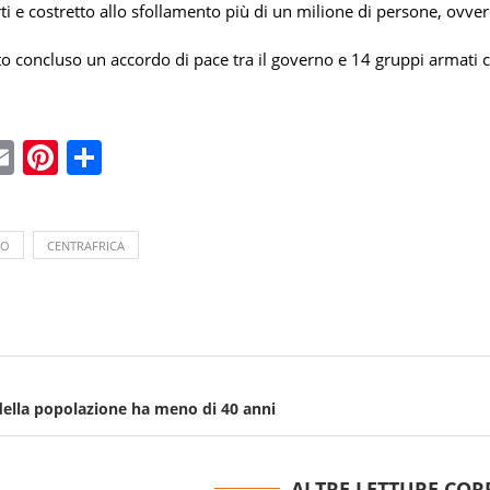
ti e costretto allo sfollamento più di un milione di persone, ovve
o concluso un accordo di pace tra il governo e 14 gruppi armati ch
ebook
witter
Email
Pinterest
Condividi
TO
CENTRAFRICA
della popolazione ha meno di 40 anni
ALTRE LETTURE COR