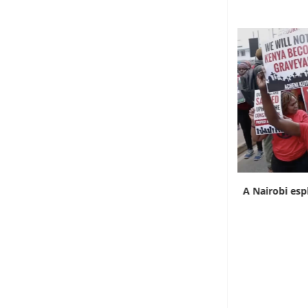
L’Uganda ha approvato l’invio di truppe a
A Nairobi esp
Gaza
7 Agosto 2026