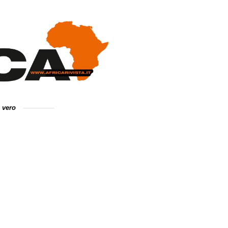
e vero