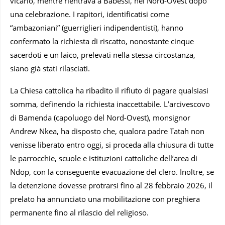
vicario, mentre rientrava a Babessi, nel Nord-Ovest dopo
una celebrazione. I rapitori, identificatisi come
“ambazoniani” (guerriglieri indipendentisti), hanno
confermato la richiesta di riscatto, nonostante cinque
sacerdoti e un laico, prelevati nella stessa circostanza,
siano già stati rilasciati.
La Chiesa cattolica ha ribadito il rifiuto di pagare qualsiasi
somma, definendo la richiesta inaccettabile. L’arcivescovo
di Bamenda (capoluogo del Nord-Ovest), monsignor
Andrew Nkea, ha disposto che, qualora padre Tatah non
venisse liberato entro oggi, si proceda alla chiusura di tutte
le parrocchie, scuole e istituzioni cattoliche dell’area di
Ndop, con la conseguente evacuazione del clero. Inoltre, se
la detenzione dovesse protrarsi fino al 28 febbraio 2026, il
prelato ha annunciato una mobilitazione con preghiera
permanente fino al rilascio del religioso.