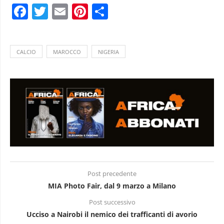
Facebook
Twitter
Email
Pinterest
Condividi
CALCIO
MAROCCO
NIGERIA
Post precedente
MIA Photo Fair, dal 9 marzo a Milano
Post successivo
Ucciso a Nairobi il nemico dei trafficanti di avorio