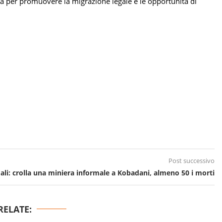
lità per promuovere la migrazione legale e le opportunità di
Post successivo
ali: crolla una miniera informale a Kobadani, almeno 50 i morti
RELATE: