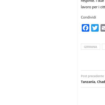
respinte. I due
lavoro per i ci
Condividi
Fac
T
GERMANIA
Post precedente
Tanzania, Chad