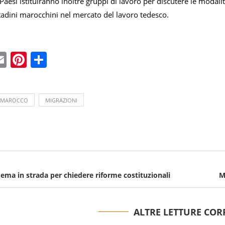
 Paesi istituiranno inoltre gruppi di lavoro per discutere le moda
ttadini marocchini nel mercato del lavoro tedesco.
ebook
witter
Email
Pinterest
Condividi
MAROCCO
MIGRAZIONI
ema in strada per chiedere riforme costituzionali
M
ALTRE LETTURE COR