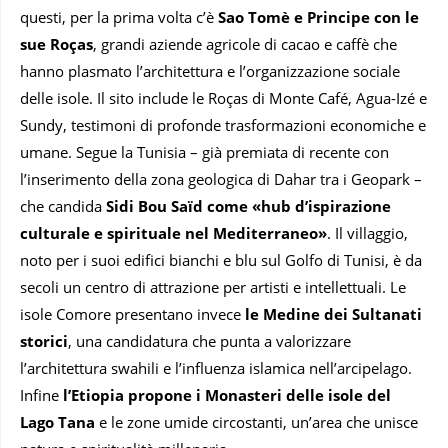
questi, per la prima volta c’è
Sao Tomè e Principe con le
sue Roças
, grandi aziende agricole di cacao e caffè che
hanno plasmato l’architettura e l’organizzazione sociale
delle isole. Il sito include le Roças di Monte Café, Agua-Izé e
Sundy, testimoni di profonde trasformazioni economiche e
umane. Segue la Tunisia – già premiata di recente con
l’inserimento della zona geologica di Dahar tra i Geopark –
che candida
Sidi Bou Saïd come «hub d’ispirazione
culturale e spirituale nel Mediterraneo»
. Il villaggio,
noto per i suoi edifici bianchi e blu sul Golfo di Tunisi, è da
secoli un centro di attrazione per artisti e intellettuali. Le
isole Comore presentano invece
le Medine dei Sultanati
storici
, una candidatura che punta a valorizzare
l’architettura swahili e l’influenza islamica nell’arcipelago.
Infine
l’Etiopia propone i Monasteri delle isole del
Lago Tana
e le zone umide circostanti, un’area che unisce