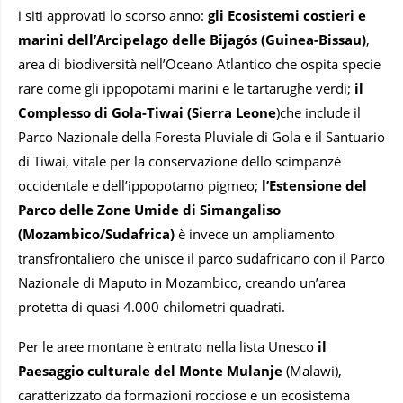
i siti approvati lo scorso anno:
gli Ecosistemi costieri e
marini dell’Arcipelago delle Bijagós (Guinea-Bissau)
,
area di biodiversità nell’Oceano Atlantico che ospita specie
rare come gli ippopotami marini e le tartarughe verdi;
il
Complesso di Gola-Tiwai (Sierra Leone
)che include il
Parco Nazionale della Foresta Pluviale di Gola e il Santuario
di Tiwai, vitale per la conservazione dello scimpanzé
occidentale e dell’ippopotamo pigmeo;
l’Estensione del
Parco delle Zone Umide di Simangaliso
(Mozambico/Sudafrica)
è invece un ampliamento
transfrontaliero che unisce il parco sudafricano con il Parco
Nazionale di Maputo in Mozambico, creando un’area
protetta di quasi 4.000 chilometri quadrati.
Per le aree montane è entrato nella lista Unesco
il
Paesaggio culturale del
Monte Mulanje
(Malawi),
caratterizzato da formazioni rocciose e un ecosistema