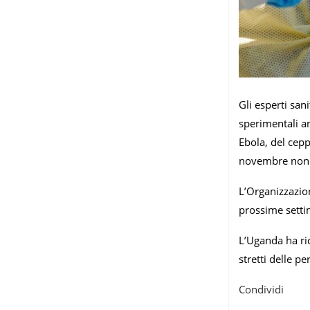
Gli esperti san
sperimentali an
Ebola, del cep
novembre non si
L’Organizzazion
prossime settim
L’Uganda ha ric
stretti delle pe
Condividi