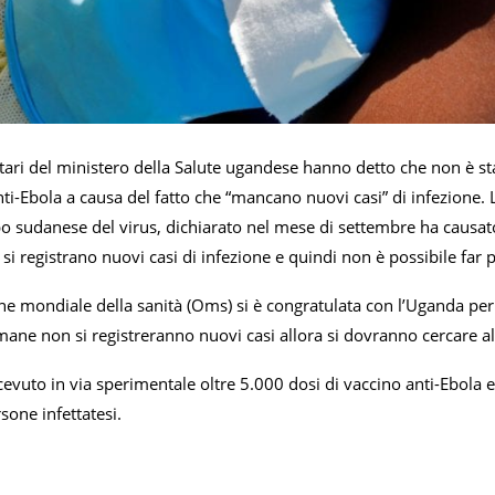
itari del ministero della Salute ugandese hanno detto che non è st
ti-Ebola a causa del fatto che “mancano nuovi casi” di infezione. L
po sudanese del virus, dichiarato nel mese di settembre ha causat
 registrano nuovi casi di infezione e quindi non è possibile far part
e mondiale della sanità (Oms) si è congratulata con l’Uganda per 
ane non si registreranno nuovi casi allora si dovranno cercare altr
evuto in via sperimentale oltre 5.000 dosi di vaccino anti-Ebola 
rsone infettatesi.