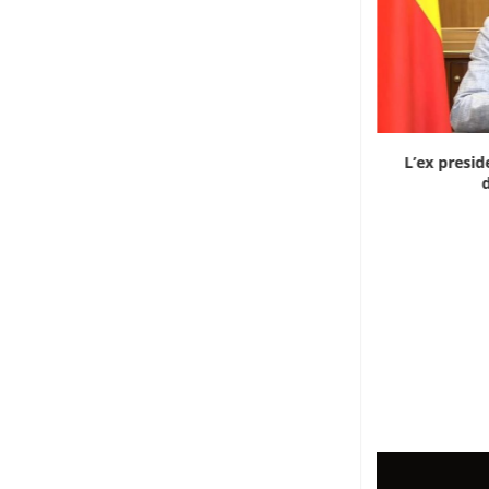
Dieci cinesi a processo in Mali per l’apertura...
L’ex presid
d
8 Agosto 2026