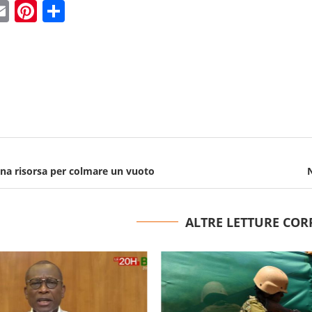
ebook
witter
Email
Pinterest
Condividi
una risorsa per colmare un vuoto
N
ALTRE LETTURE COR