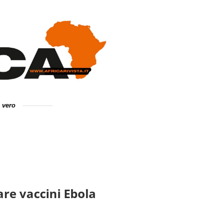
e vero
are vaccini Ebola