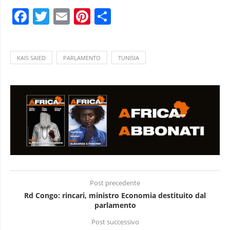
Facebook
Twitter
Email
Pinterest
Condividi
KAIS SAIED
PARLAMENTO
TUNISIA
Post precedente
Rd Congo: rincari, ministro Economia destituito dal
parlamento
Post successivo