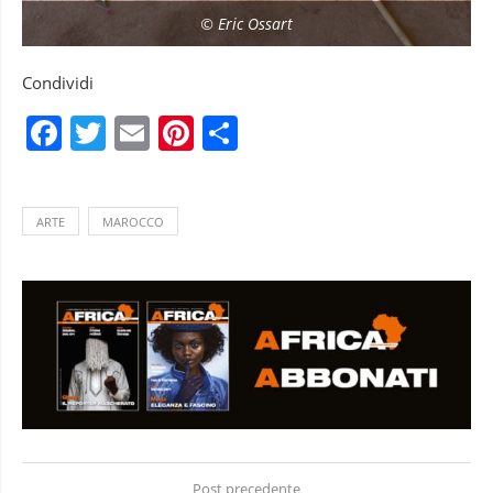
© Eric Ossart
Condividi
Facebook
Twitter
Email
Pinterest
Condividi
ARTE
MAROCCO
Post precedente