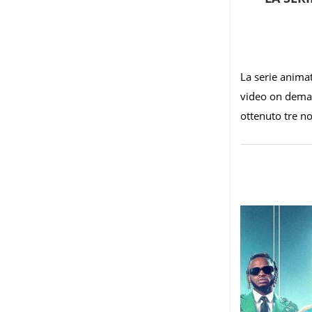
La serie animat
video on deman
ottenuto tre n