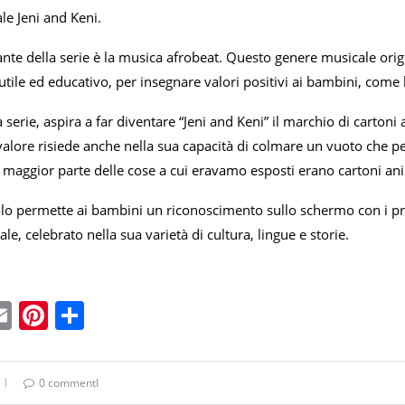
le Jeni and Keni.
te della serie è la musica afrobeat. Questo genere musicale origin
tile ed educativo, per insegnare valori positivi ai bambini, come l
a serie, aspira a far diventare “Jeni and Keni” il marchio di cartoni
 valore risiede anche nella sua capacità di colmare un vuoto che 
 maggior parte delle cose a cui eravamo esposti erano cartoni a
olo permette ai bambini un riconoscimento sullo schermo con i pro
ale, celebrato nella sua varietà di cultura, lingue e storie.
ebook
witter
Email
Pinterest
Condividi
0 commentI