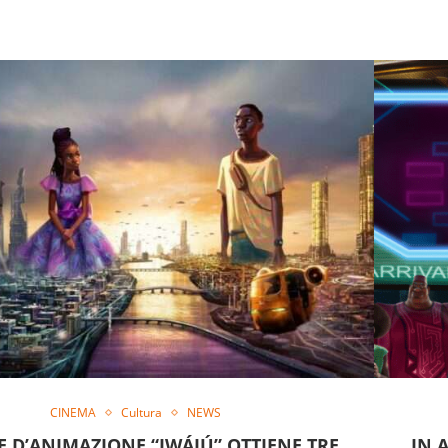
CINEMA
Cultura
NEWS
IE D’ANIMAZIONE “IWÁJÚ” OTTIENE TRE
IN 