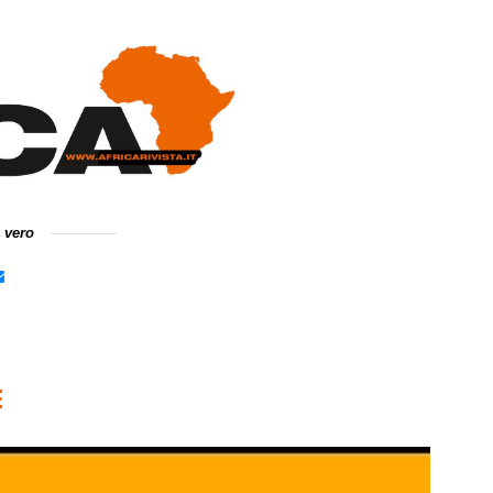
e vero
E