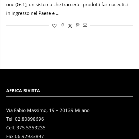
one (Gs1), un sistema che traccerà i prodotti farmaceutici
in ingresso nel Paese e …
AFRICA RIVISTA
Via Fabio Massimo, 19 – 20139 Milano
Tel. 02.80898696
Cell. 375.5353235
Fax 06.92933897