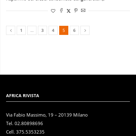
1
…
3
4
5
6
AFRICA RIVISTA
Via Fabio Massimo, 19 – 20139 Milano
Tel. 02.80898696
Cell. 375.5353235