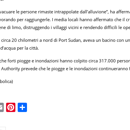
evacuare le persone rimaste intrappolate dall’alluvione”, ha affe
orando per raggiungerle. I media locali hanno affermato che il cro
ne di limo, distruggendo i villaggi vicini e rendendo difficili le op
a circa 20 chilometri a nord di Port Sudan, aveva un bacino con una
 d’acqua per la città.
che forti piogge e inondazioni hanno colpito circa 317.000 perso
 Authority prevede che le piogge e le inondazioni continueranno 
bolica)
ebook
witter
Email
Pinterest
Condividi