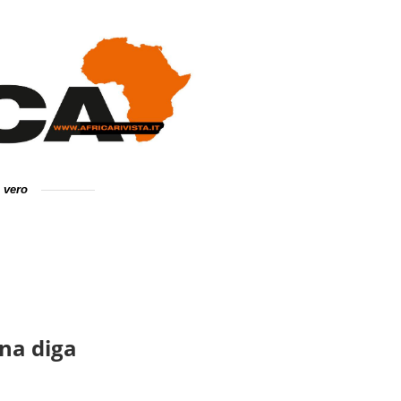
e vero
una diga