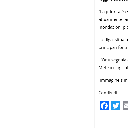
“La priorità è 
attualmente lav
inondazioni pie
La diga, situat
principali fonti
L’Onu segnala 
Meteorological
(immagine sim
Condividi
Fac
T