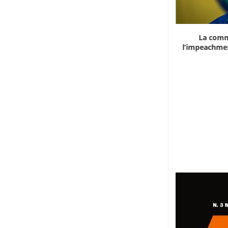
Marocco, la crescita non basta: l’analisi
La comm
economica dietro...
l’impeachmen
6 Agosto 2026