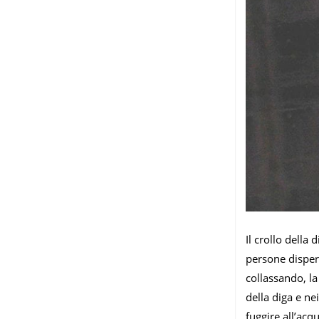
Il crollo della
persone disper
collassando, la
della diga e ne
fuggire all’acq