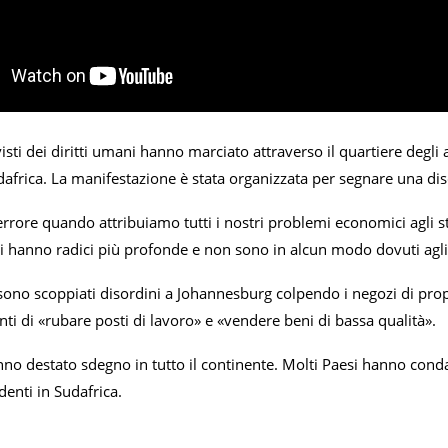
ivisti dei diritti umani hanno marciato attraverso il quartiere degl
africa. La manifestazione è stata organizzata per segnare una disco
rore quando attribuiamo tutti i nostri problemi economici agli str
i hanno radici più profonde e non sono in alcun modo dovuti agli
 sono scoppiati disordini a Johannesburg colpendo i negozi di pro
nti di «rubare posti di lavoro» e «vendere beni di bassa qualità».
no destato sdegno in tutto il continente. Molti Paesi hanno condan
identi in Sudafrica.