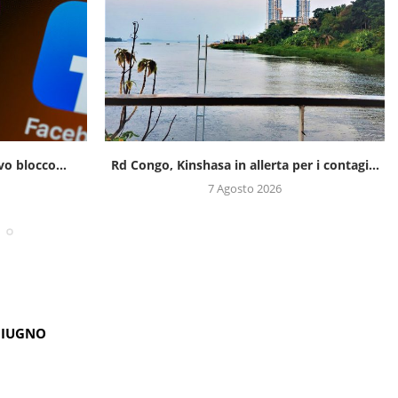
er i contagi...
Trentasei migranti espulsi dagli Stati Uniti
fanno causa...
7 Agosto 2026
GIUGNO