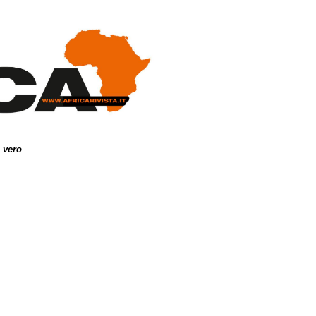
e vero