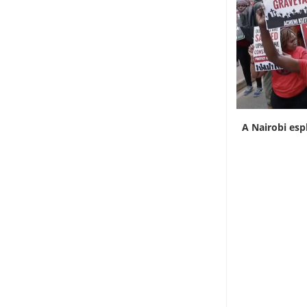
A Nairobi esplode la protesta delle famiglie
In Guinea è
contro...
7 Agosto 2026