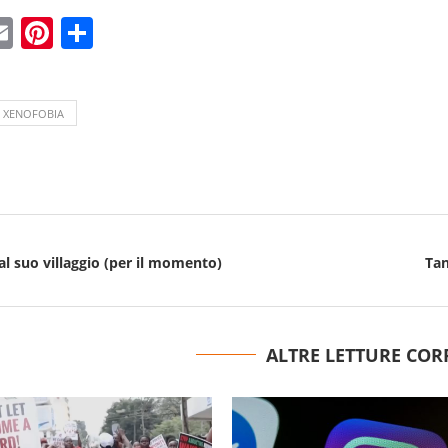
ebook
witter
Email
Pinterest
Condividi
XENOFOBIA
l suo villaggio (per il momento)
Tan
ALTRE LETTURE COR