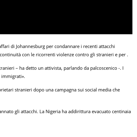
i affari di Johannesburg per condannare i recenti attacchi
ntinuità con le ricorrenti violenze contro gli stranieri e per .
anieri – ha detto un attivista, parlando da palcoscenico -. I
 immigrati».
prietari stranieri dopo una campagna sui social media che
nato gli attacchi. La Nigeria ha addirittura evacuato centinaia