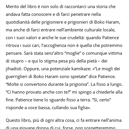
Merito del libro è non solo di raccontarci una storia che
andava fatta conoscere e di farci penetrare nella
quotidianità delle prigioniere e prigionieri di Boko Haram,
ma anche di farci entrare nell’ambiente culturale locale,
con i suoi valori e anche le sue crudeltà: quando Patience
ritrova i suoi cari, l’accoglienza non è quella che potremmo
pensare. Sarà stata senz’altro “moglie” o comunque vittima
di stupro – e qui lo stigma pesa più della pietà – dei
jihadisti. Oppure, una potenziale kamikaze: «”Le mogli dei
guerriglieri di Boko Haram sono spietate” dice Patience.
“Molte si convertono durante la prigionia”. La fisso a lungo.
“Ci hanno provato anche con te?” mi spingo a chiederle alla
fine. Patience tiene lo sguardo fisso a terra. “Sì, certo”
risponde a voce bassa, cullando sua figlia».
Questo libro, più di ogni altra cosa, ci fa entrare nell’anima
di una giovane donna di cui, forse, non sospetteremmo