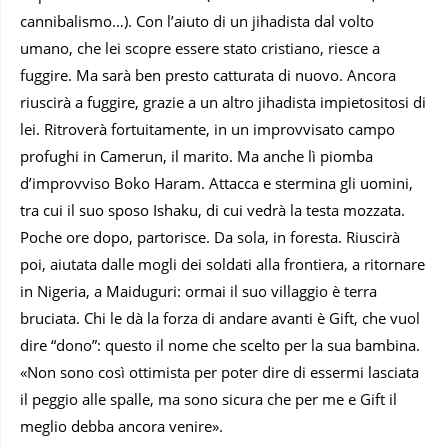
cannibalismo…). Con l’aiuto di un jihadista dal volto
umano, che lei scopre essere stato cristiano, riesce a
fuggire. Ma sarà ben presto catturata di nuovo. Ancora
riuscirà a fuggire, grazie a un altro jihadista impietositosi di
lei. Ritroverà fortuitamente, in un improvvisato campo
profughi in Camerun, il marito. Ma anche lì piomba
d’improvviso Boko Haram. Attacca e stermina gli uomini,
tra cui il suo sposo Ishaku, di cui vedrà la testa mozzata.
Poche ore dopo, partorisce. Da sola, in foresta. Riuscirà
poi, aiutata dalle mogli dei soldati alla frontiera, a ritornare
in Nigeria, a Maiduguri: ormai il suo villaggio è terra
bruciata. Chi le dà la forza di andare avanti è Gift, che vuol
dire “dono”: questo il nome che scelto per la sua bambina.
«Non sono così ottimista per poter dire di essermi lasciata
il peggio alle spalle, ma sono sicura che per me e Gift il
meglio debba ancora venire».