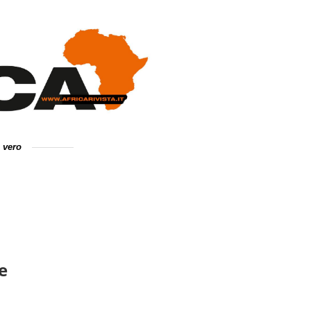
e vero
e