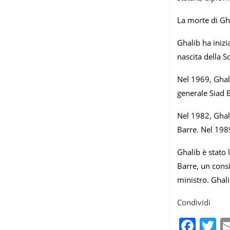
La morte di Gha
Ghalib ha inizi
nascita della S
Nel 1969, Ghali
generale Siad B
Nel 1982, Ghali
Barre. Nel 1989
Ghalib è stato 
Barre, un cons
ministro. Ghali
Condividi
Fac
T