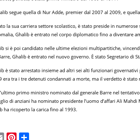
lib segue quella di Nur Adde, premier dal 2007 al 2009, e quella d
ato la sua carriera settore scolastico, è stato preside in numerose
omalia, Ghalib è entrato nel corpo diplomatico fino a diventare a
b si è poi candidato nelle ultime elezioni multipartitiche, vincen
arre, Ghalib è entrato nel nuovo governo. È stato Segretario di Stat
b è stato arrestato insieme ad altri sei alti funzionari governati
 era tra i tre detenuti condannati a morte, ma il verdetto è stato r
l’ultimo primo ministro nominato dal generale Barre nel tentativo d
iglio di anziani ha nominato presidente l’uomo d’affari Ali Ma
b ha ricoperto la carica fino al 1993.
ebook
witter
Email
Pinterest
Condividi