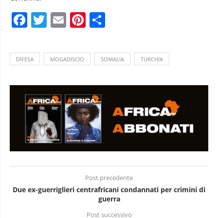
Facebook
Twitter
Email
Pinterest
Condividi
DIFESA
MOGADISCIO
SOMALIA
TURCHIA
Post precedente
Due ex-guerriglieri centrafricani condannati per crimini di
guerra
Post successivo