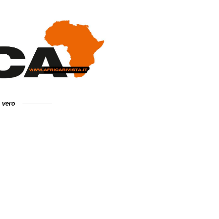
e vero