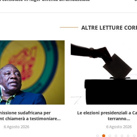
ALTRE LETTURE COR
issione sudafricana per
Le elezioni presidenziali a C
t chiamerà a testimoniare...
terranno...
6 Agosto 2026
6 Agosto 2026