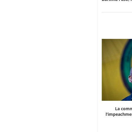
Marocco, la crescita non basta: l’analisi
La comm
economica dietro...
l’impeachmen
6 Agosto 2026