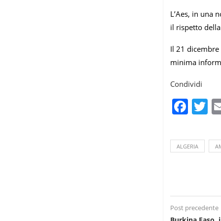
L’Aes, in una n
il rispetto dell
Il 21 dicembre 
minima informa
Condividi
Fac
T
ALGERIA
A
Post precedente
Burkina Faso, 