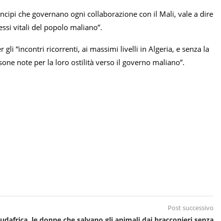
rincipi che governano ogni collaborazione con il Mali, vale a dire
eressi vitali del popolo maliano”.
i “incontri ricorrenti, ai massimi livelli in Algeria, e senza la
ne note per la loro ostilità verso il governo maliano”.
Post successivo
udafrica, le donne che salvano gli animali dai bracconieri senza