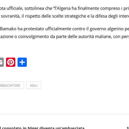
ota ufficiale, sottolinea che “l’Algeria ha finalmente compreso i p
a sovranità, il rispetto delle scelte strategiche e la difesa degli int
Bamako ha protestato ufficialmente contro il governo algerino per gl
zione o coinvolgimento da parte delle autorità maliane, con perso
ebook
witter
Email
Pinterest
Condividi
MBASCIATORE
MALI
il consolato in Niger diventa un’ambasciata
S