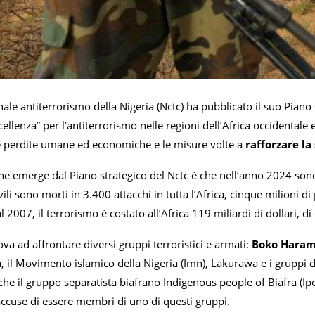
nale antiterrorismo della Nigeria (Nctc) ha pubblicato il suo Piano
cellenza” per l’antiterrorismo nelle regioni dell’Africa occidentale 
 le perdite umane ed economiche e le misure volte a
rafforzare la
he emerge dal Piano strategico del Nctc è che nell’anno 2024 sono st
vili sono morti in 3.400 attacchi in tutta l’Africa, cinque milioni di
 2007, il terrorismo è costato all’Africa 119 miliardi di dollari, di
rova ad affrontare diversi gruppi terroristici e armati:
Boko Hara
, il Movimento islamico della Nigeria (Imn), Lakurawa e i gruppi 
che il gruppo separatista biafrano Indigenous people of Biafra (I
accuse di essere membri di uno di questi gruppi.