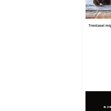
Rd Congo, Kinshasa in allerta per i contagi...
Trentasei mig
7 Agosto 2026