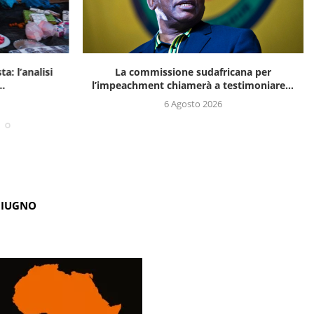
a: l’analisi
La commissione sudafricana per
..
l’impeachment chiamerà a testimoniare...
6 Agosto 2026
GIUGNO