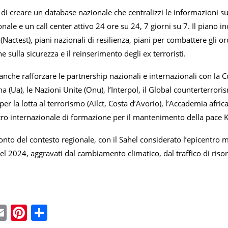
di creare un database nazionale che centralizzi le informazioni sui 
nale e un call center attivo 24 ore su 24, 7 giorni su 7. Il piano i
(Nactest), piani nazionali di resilienza, piani per combattere gli o
e sulla sicurezza e il reinserimento degli ex terroristi.
anche rafforzare le partnership nazionali e internazionali con la 
na (Ua), le Nazioni Unite (Onu), l’Interpol, il Global counterterro
per la lotta al terrorismo (Ailct, Costa d’Avorio), l’Accademia afri
ntro internazionale di formazione per il mantenimento della pace K
conto del contesto regionale, con il Sahel considerato l’epicentro 
el 2024, aggravati dal cambiamento climatico, dal traffico di risors
ebook
witter
Email
Pinterest
Condividi