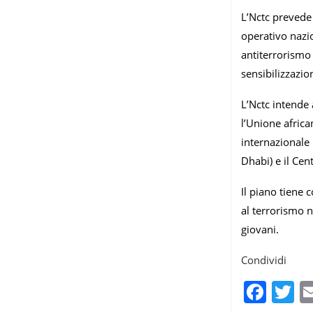
L’Nctc prevede 
operativo nazio
antiterrorismo 
sensibilizzazion
L’Nctc intende 
l’Unione africa
internazionale 
Dhabi) e il Ce
Il piano tiene 
al terrorismo n
giovani.
Condividi
Fac
T