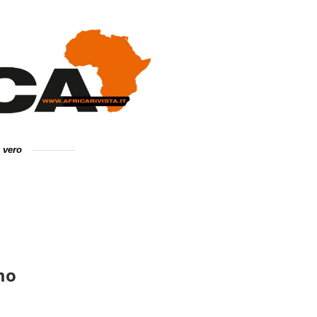
e vero
mo