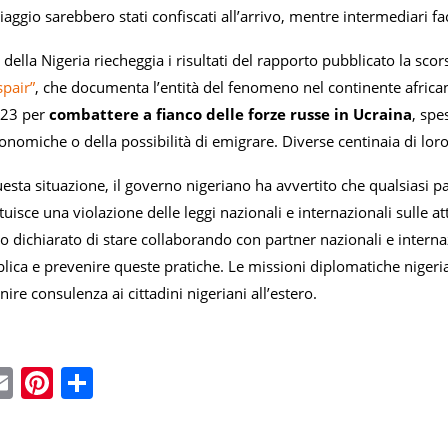
ggio sarebbero stati confiscati all’arrivo, mentre intermediari facil
della Nigeria riecheggia i risultati del rapporto pubblicato la sco
spair”
, che documenta l’entità del fenomeno nel continente african
2023 per
combattere a fianco delle forze russe in Ucraina
, spe
nomiche o della possibilità di emigrare. Diverse centinaia di loro
uesta situazione, il governo nigeriano ha avvertito che qualsiasi par
tuisce una violazione delle leggi nazionali e internazionali sulle a
 dichiarato di stare collaborando con partner nazionali e internazio
lica e prevenire queste pratiche. Le missioni diplomatiche nigeria
nire consulenza ai cittadini nigeriani all’estero.
ebook
witter
Email
Pinterest
Condividi