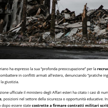
eriano ha espresso la sua “profonda preoccupazione” per la
recru
ombattere in conflitti armati all’estero, denunciando “pratiche ing
la giustizia.
ione ufficiale il ministero degli Affari esteri ha citato i casi di nu
e
, posizioni nel settore della sicurezza o opportunità educative. 
 dopo essere state
costrette a firmare contratti militari scrit