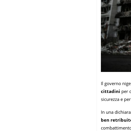
Il governo nig
cittadini
per c
sicurezza e per 
In una dichiaraz
ben retribuit
combattimento