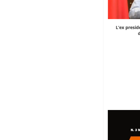
Dieci cinesi a processo in Mali per l’apertura...
L’ex presid
d
8 Agosto 2026