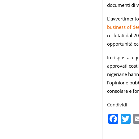
documenti di via
L’avvertimento 
business of de
reclutati dal 
opportunità eco
In risposta a q
approvati costi
nigeriane hanno
l’opinione pubb
consolare e for
Condividi
Fac
T