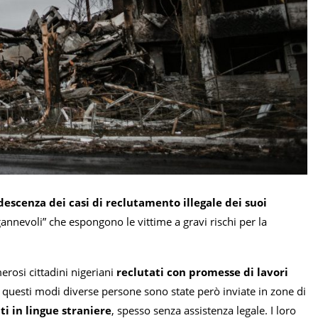
descenza dei casi di reclutamento illegale dei suoi
annevoli” che espongono le vittime a gravi rischi per la
merosi cittadini nigeriani
reclutati con promesse di lavori
In questi modi diverse persone sono state però inviate in zone di
ti in lingue straniere
, spesso senza assistenza legale. I loro