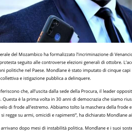
erale del Mozambico ha formalizzato l’incriminazione di Venancio
otesta seguito alle controverse elezioni generali di ottobre. L’acc
oni politiche nel Paese. Mondlane è stato imputato di cinque capi d
ollettiva e istigazione pubblica a delinquere.
riferiscono che, all’uscita dalla sede della Procura, il leader oppo
. Questa è la prima volta in 30 anni di democrazia che siamo rius
velo di frode all’estremo. Abbiamo tolto la maschera della frode
e si regge su armi, omicidi e rapimenti”, ha dichiarato Mondlane ai 
arrivano dopo mesi di instabilità politica. Mondlane e i suoi sost