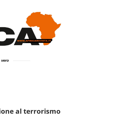
e vero
one al terrorismo