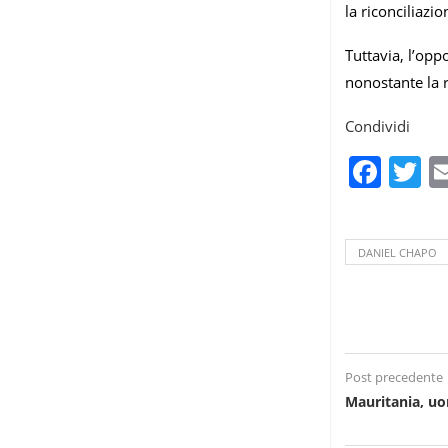
la riconciliazi
Tuttavia, l’opp
nonostante la r
Condividi
Fac
T
DANIEL CHAPO
Post precedente
Mauritania, u