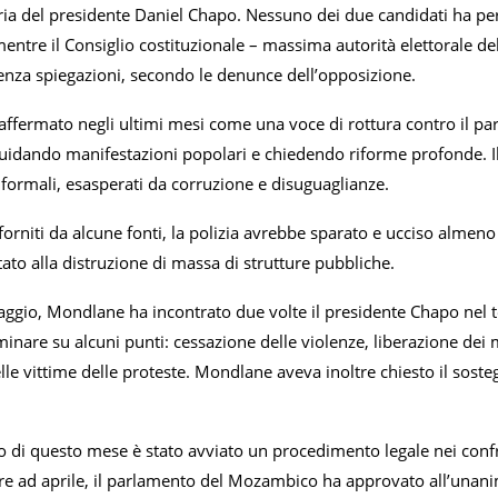
oria del presidente Daniel Chapo. Nessuno dei due candidati ha però
entre il Consiglio costituzionale – massima autorità elettorale de
i senza spiegazioni, secondo le denunce dell’opposizione.
ffermato negli ultimi mesi come una voce di rottura contro il parti
idando manifestazioni popolari e chiedendo riforme profonde. Il
informali, esasperati da corruzione e disuguaglianze.
forniti da alcune fonti, la polizia avrebbe sparato e ucciso almen
to alla distruzione di massa di strutture pubbliche.
gio, Mondlane ha incontrato due volte il presidente Chapo nel ten
minare su alcuni punti: cessazione delle violenze, liberazione dei ma
elle vittime delle proteste. Mondlane aveva inoltre chiesto il sost
zio di questo mese è stato avviato un procedimento legale nei confr
re ad aprile, il parlamento del Mozambico ha approvato all’unani