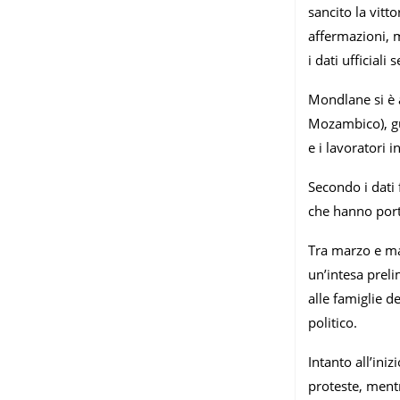
sancito la vitt
affermazioni, m
i dati ufficial
Mondlane si è a
Mozambico), gu
e i lavoratori 
Secondo i dati 
che hanno porta
Tra marzo e mag
un’intesa preli
alle famiglie d
politico.
Intanto all’ini
proteste, ment