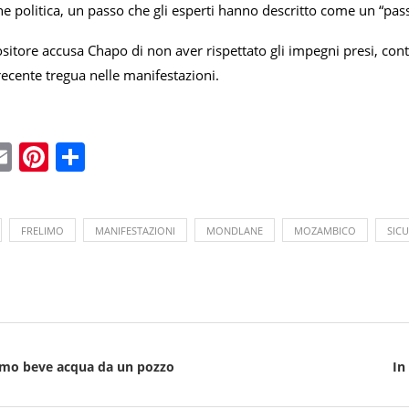
one politica, un passo che gli esperti hanno descritto come un “passo 
ositore accusa Chapo di non aver rispettato gli impegni presi, co
ecente tregua nelle manifestazioni.
ebook
witter
Email
Pinterest
Condividi
FRELIMO
MANIFESTAZIONI
MONDLANE
MOZAMBICO
SIC
omo beve acqua da un pozzo
In