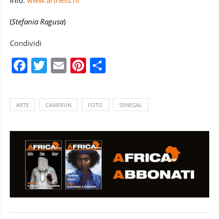
Info:
www.artness.nl
(
Stefania Ragusa
)
Condividi
Facebook
Twitter
Email
Pinterest
Condividi
ARTE
CAMERUN
FOTO
SENEGAL