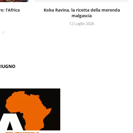
o: l’Africa
Koba Ravina, la ricetta della merenda
malgascia
12 Luglio 2026
GIUGNO