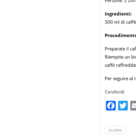
Persone: 2 Diffi
Ingredienti:
300 ml di caffè
Procedimento
Preparate il ca
Riempite un bic
caffè raffredda
Per seguire al 
Condividi
Fac
T
ALGERIA