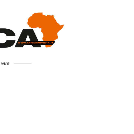
e vero