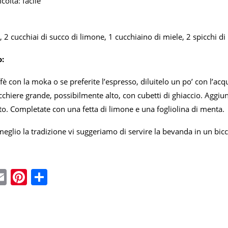
coltà: facile
, 2 cucchiai di succo di limone, 1 cucchiaino di miele, 2 spicchi di
:
ffè con la moka o se preferite l’espresso, diluitelo un po’ con l’ac
chiere grande, possibilmente alto, con cubetti di ghiaccio. Aggiun
to. Completate con una fetta di limone e una fogliolina di menta.
meglio la tradizione vi suggeriamo di servire la bevanda in un bicch
ebook
witter
Email
Pinterest
Condividi