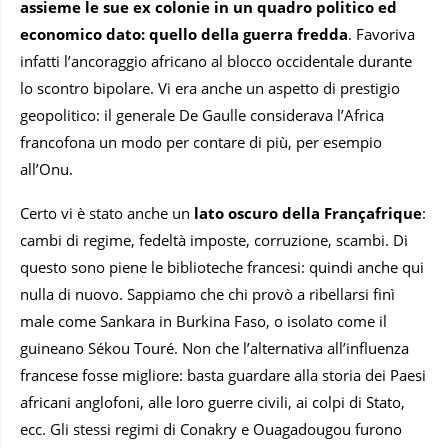
assieme le sue ex colonie in un quadro politico ed
economico dato: quello della guerra fredda
. Favoriva
infatti l’ancoraggio africano al blocco occidentale durante
lo scontro bipolare. Vi era anche un aspetto di prestigio
geopolitico: il generale De Gaulle considerava l’Africa
francofona un modo per contare di più, per esempio
all’Onu.
Certo vi è stato anche un
lato oscuro della Françafrique
:
cambi di regime, fedeltà imposte, corruzione, scambi. Di
questo sono piene le biblioteche francesi: quindi anche qui
nulla di nuovo. Sappiamo che chi provò a ribellarsi finì
male come Sankara in Burkina Faso, o isolato come il
guineano Sékou Touré. Non che l’alternativa all’influenza
francese fosse migliore: basta guardare alla storia dei Paesi
africani anglofoni, alle loro guerre civili, ai colpi di Stato,
ecc. Gli stessi regimi di Conakry e Ouagadougou furono