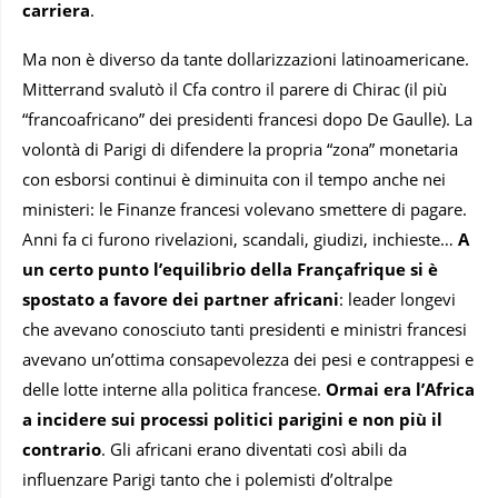
carriera
.
Ma non è diverso da tante dollarizzazioni latinoamericane.
Mitterrand svalutò il Cfa contro il parere di Chirac (il più
“francoafricano” dei presidenti francesi dopo De Gaulle). La
volontà di Parigi di difendere la propria “zona” monetaria
con esborsi continui è diminuita con il tempo anche nei
ministeri: le Finanze francesi volevano smettere di pagare.
Anni fa ci furono rivelazioni, scandali, giudizi, inchieste…
A
un certo punto l’equilibrio della Françafrique si è
spostato a favore dei partner africani
: leader longevi
che avevano conosciuto tanti presidenti e ministri francesi
avevano un’ottima consapevolezza dei pesi e contrappesi e
delle lotte interne alla politica francese.
Ormai era l’Africa
a incidere sui processi politici parigini e non più il
contrario
. Gli africani erano diventati così abili da
influenzare Parigi tanto che i polemisti d’oltralpe