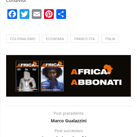
Facebook
Twitter
Email
Pinterest
Condividi
COLONIALISMO
ECONOMIA
FRANCO CFA
ITALIA
Post precedente
Marco Gualazzini
Post successivo