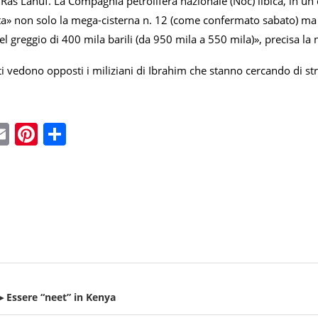
di Ras Lanuf. La Compagnia petrolifera nazionale (Noc) libica, in un
a» non solo la mega-cisterna n. 12 (come confermato sabato) ma a
el greggio di 400 mila barili (da 950 mila a 550 mila)», precisa la 
 vedono opposti i miliziani di Ibrahim che stanno cercando di strap
ebook
witter
Email
Pinterest
Condividi
 ▸ Essere “neet” in Kenya