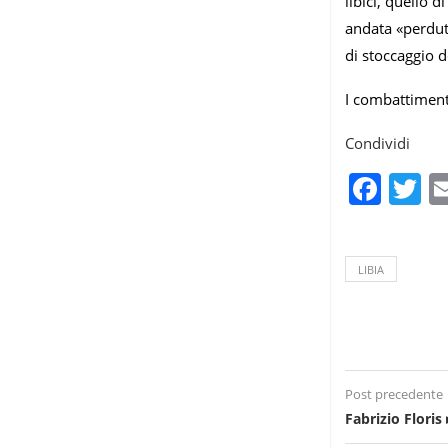
libici, quello 
andata «perdut
di stoccaggio d
I combattimenti
Condividi
Fac
T
LIBIA
Post precedente
Fabrizio Floris