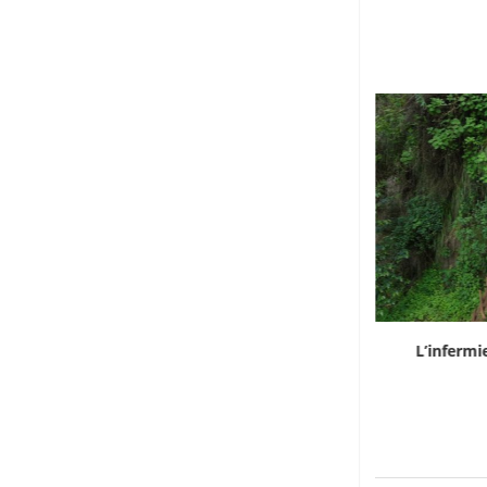
La guerra che cambia la geografia del
L’infermi
continente
9 Agosto 2026