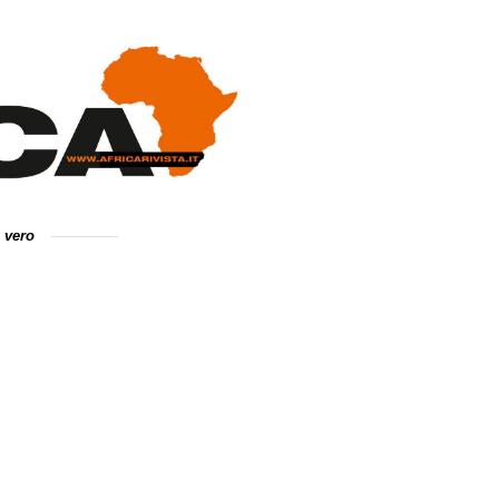
e vero