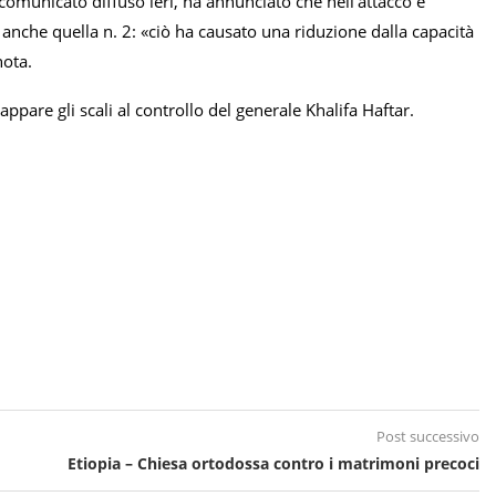
 comunicato diffuso ieri, ha annunciato che nell’attacco è
nche quella n. 2: «ciò ha causato una riduzione dalla capacità
nota.
pare gli scali al controllo del generale Khalifa Haftar.
Post successivo
Etiopia – Chiesa ortodossa contro i matrimoni precoci