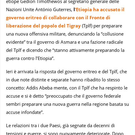
etiope Gedion Timothewos al segretario generale delle
Nazioni Unite António Guterres,
l
’Etiopia ha accusato il
governo eritreo di collaborare con il Fronte di
liberazione del popolo del Tigray
(Tplf) per preparare
una nuova offensiva militare, denunciando la “collusione
evidente” tra il governo di Asmara e una fazione radicale
del Tplf e dicendo che “stanno attivamente preparando la
guerra contro l’Etiopia”.
Ieri è arrivata la risposta del governo eritreo e del Tplf, che
in due note distinte e separate hanno ribadito lo stesso
concetto: Addis Abeba mente, con il Tplf che ha respinto le
accuse e si è detto “preoccupato che il governo federale
sembri preparare una nuova guerra nella regione basata su
accuse infondate”.
Le relazioni tra i due Paesi, già segnate da decenni di
tensioni e guerre, si sono nuovamente deteriorate. Dopo