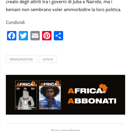
creato degli attriti tra i governi di Juba e Nairobi, ma i
keniani non sembrano voler ammorbidire la loro politica.
Condividi
Facebook
Twitter
Email
Pinterest
Condividi
IMMIGRAZIONE
KENYA
Post precedente