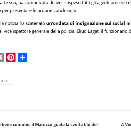
parte sua, ha comunicato di aver sospeso tutti gli agenti presenti 
 per presentare le proprie conclusioni.
 la notizia ha scatenato
un’ondata di indignazione sui social 
el vice ispettore generale della polizia, Eliud Lagat, il funzionari
ebook
witter
Email
Pinterest
Condividi
TESTE
bene comune: il Marocco guida la svolta blu del
A Ver