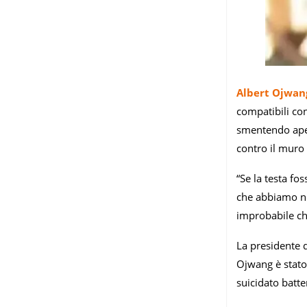
Albert Ojwan
compatibili con
smentendo aper
contro il muro 
“Se la testa fo
che abbiamo nota
improbabile che 
La presidente 
Ojwang è stato 
suicidato batte