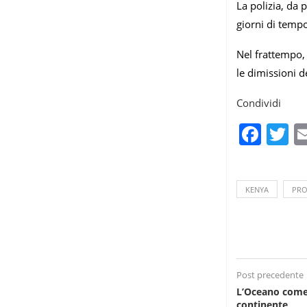
La polizia, da 
giorni di tempo
Nel frattempo,
le dimissioni d
Condividi
Fac
T
KENYA
PRO
Post precedente
L’Oceano come 
continente