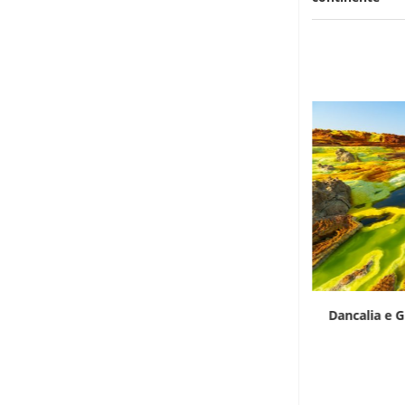
Le elezioni presidenziali a Capo Verde si
Dancalia e G
terranno...
6 Agosto 2026