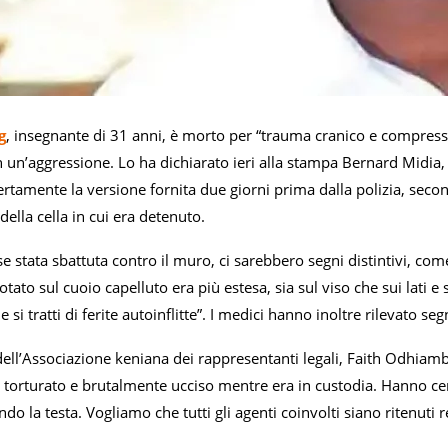
g
, insegnante di 31 anni, è morto per “trauma cranico e compressi
 un’aggressione. Lo ha dichiarato ieri alla stampa Bernard Midia,
tamente la versione fornita due giorni prima dalla polizia, seco
della cella in cui era detenuto.
sse stata sbattuta contro il muro, ci sarebbero segni distintivi, c
to sul cuoio capelluto era più estesa, sia sul viso che sui lati e sul
si tratti di ferite autoinflitte”. I medici hanno inoltre rilevato seg
dell’Associazione keniana dei rappresentanti legali, Faith Odhiamb
torturato e brutalmente ucciso mentre era in custodia. Hanno cerc
ndo la testa. Vogliamo che tutti gli agenti coinvolti siano ritenuti r