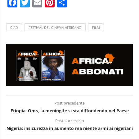
Facebook
Twitter
Email
Pinterest
Condividi
CIAD
FESTIVAL DEL CINEMA AFRICANO
FILM
Post precedente
Etiopia: Oms, la meningite si sta diffondendo nel Paese
Post successivo
Nigeria: insicurezza in aumento ma niente armi ai nigeriani