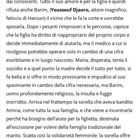
dai conoscenti. Tutto il suo amore è per la figlia e quindi
rifiuta anche Barim, (
Youssouf Djaoro,
attore magnifico,
feticcio di Haroun) il vicino che le fa la corte e vorrebbe
sposarla. Dopo i pesanti rimproveri e le percosse, capisce
che la figlia ha diritto di riappropriarsi del proprio corpo e
decide immediatamente di aiutarla, ma il medico a cui si
rivolgono potrebbe operare solo in cambio di una cifra
esorbitante e in luogo nascosto. Maria, disperata, tenta il
suicidio e a quel punto la madre decide il tutto per tutto, si
fa bella e si offre in modo provocante e impudico al suo
spasimante in cambio della cifra necessaria, ma Barim,
uomo profondamente religioso, la insulta e fugge
inorridito. Arriva nel frattempo la sorella che aveva bandito
Amina, come tutta la sua famiglia, e che viene a incontrarla
perché ha bisogno dell’aiuto per la figlietta, destinata
all’escissione per volere della famiglia tradizionale del
marito. Scatta così la solidarietà femminile: la sorella offre