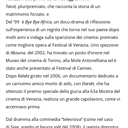
Tanié,
pluripremiato, che racconta la storia di un
matrimonio forzato. e
Del ’99 è
Bye Bye Africa
, un docu-drama di riflessione
sull’esperienza di un regista che torna nel suo paese dopo
molti anni e indaga sulla sparizione dei cinema: premiato
come migliore opera al Festival di Venezia. Uno spezzone
di
Abouna
, del 2002, ha trovato un posto d’onore nel
Museo del cinema di Torino, alla Mole Antonelliana ed è
stato anche presentato al Festival di Cannes.
Dopo
Kalala
girato nel 2006, un documentario dedicato a
un carissimo amico morto di aids, con
Daratt,
che ha
ottenuto il premio speciale della giuria alla 63a Mostra del
cinema di Venezia, realizza un grande capolavoro, come vi
accennavo prima.
Dal dramma alla commedia “televisiva” (come nel caso
di
Sexe, gombo et beurre salé
del 2008), il regista dimostra