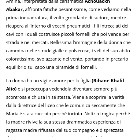
Amina, interpretata dalla carismatica
Achouackh
Abakar,
affronta fatiche pesantissime, come vediamo nella
prima inquadratura, il volto grondante di sudore
,
mentre
ricupera all’interno di vecchi pneumatici i fili intrecciati dei
cavi con i quali costruisce piccoli fornelli che poi vende per
strada e nei mercati. Bellissima l’immagine della donna che
cammina nelle strade gialle e polverose, i veli del suo abito
coloratissimo, svolazzante nel vento, portando in precario
equilibrio sul capo una piramide di fornelli.
La donna ha un vigile amore per la figlia
(
Rihane Khalil
Alio)
e si preoccupa vedendola diventare sempre più
scontrosa e chiusa in sé stessa. Viene a scoprire la verità
dalla direttrice del liceo che le comunica seccamente che
Maria è stata cacciata perché incinta. Notizia tragica perché
la madre rivive la sua stessa drammatica esperienza di
ragazza madre rifiutata dal suo compagno e disprezzata