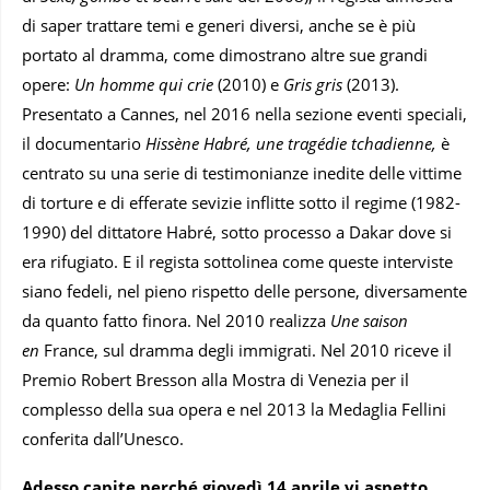
di saper trattare temi e generi diversi, anche se è più
portato al dramma, come dimostrano altre sue grandi
opere:
Un homme qui crie
(2010) e
Gris gris
(2013).
Presentato a Cannes, nel 2016 nella sezione eventi speciali,
il documentario
Hissène Habré, une tragédie tchadienne,
è
centrato su una serie di testimonianze inedite delle vittime
di torture e di efferate sevizie inflitte sotto il regime (1982-
1990) del dittatore Habré, sotto processo a Dakar dove si
era rifugiato. E il regista sottolinea come queste interviste
siano fedeli, nel pieno rispetto delle persone, diversamente
da quanto fatto finora. Nel 2010 realizza
Une saison
en
France, sul dramma degli immigrati. Nel 2010 riceve il
Premio Robert Bresson alla Mostra di Venezia per il
complesso della sua opera e nel 2013 la Medaglia Fellini
conferita dall’Unesco.
Adesso capite perché giovedì 14 aprile vi aspetto