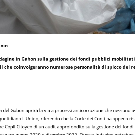
moin
agine in Gabon sulla gestione dei fondi pubblici mobilitati
ali che coinvolgeranno numerose personalità di spicco del r
a del Gabon aprirà la via a processi anticorruzione che nessuno 
 quotidiano L’Union, riferendo che la Corte dei Conti ha appena ri
ne Copil Citoyen di un audit approfondito sulla gestione dei fondi 
so tra marzo 2020 e dicembre 2022. Questa indagine potrebbe p