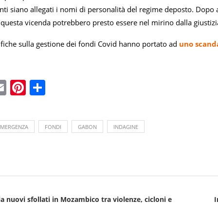
i siano allegati i nomi di personalità del regime deposto. Dopo av
 questa vicenda potrebbero presto essere nel mirino dalla giustizi
ifiche sulla gestione dei fondi Covid hanno portato ad
uno scanda
ebook
witter
Email
Pinterest
Condividi
EMERGENZA
FONDI
GABON
INDAGINE
 nuovi sfollati in Mozambico tra violenze, cicloni e
I