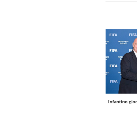
L’infermiera che scala le montagne
Infantino gioc
dell’Uganda
8 Agosto 2026