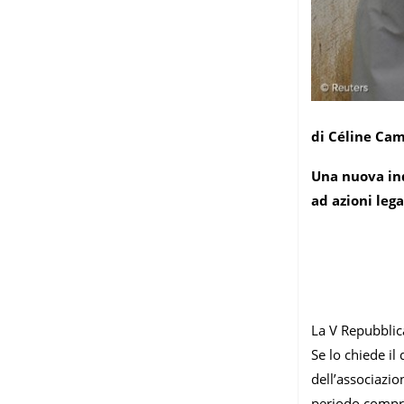
di Céline Ca
Una nuova ind
ad azioni leg
La V Repubblic
Se lo chiede il
dell’associazio
periodo compre