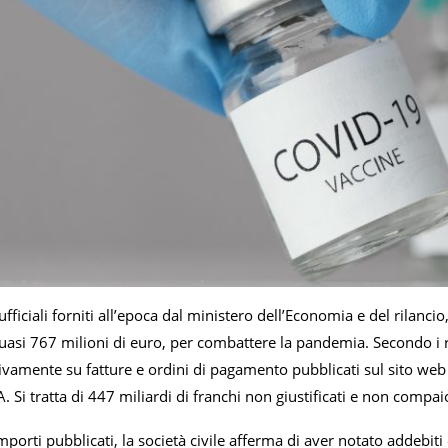
ufficiali forniti all’epoca dal ministero dell’Economia e del rilancio
uasi 767 milioni di euro, per combattere la pandemia. Secondo i ri
sivamente su fatture e ordini di pagamento pubblicati sul sito we
A. Si tratta di 447 miliardi di franchi non giustificati e non compai
mporti pubblicati, la società civile afferma di aver notato addebiti 