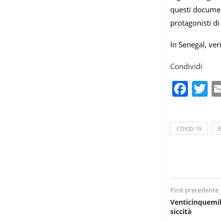
questi document
protagonisti di
In Senegal, ver
Condividi
Fac
T
COVID-19
Post precedente
Venticinquemila
siccità