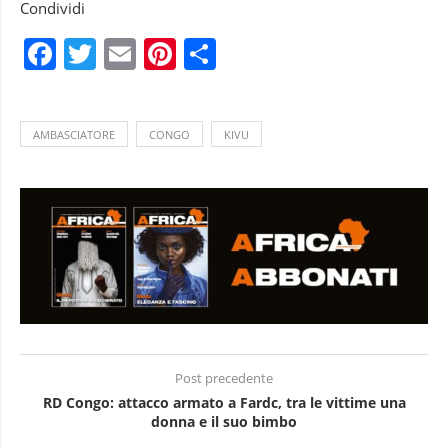
Condividi
Facebook
Twitter
Email
Pinterest
Condividi
AMBASCIATORE
CONGO
KIVU
Post precedente
RD Congo: attacco armato a Fardc, tra le vittime una
donna e il suo bimbo