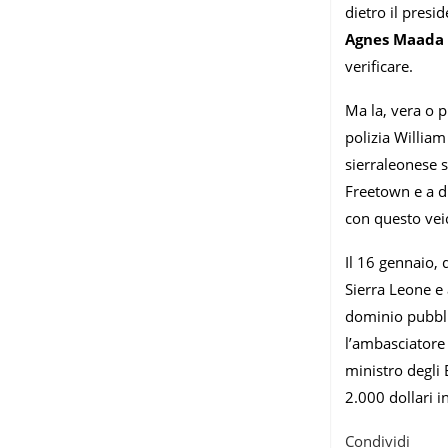
dietro il presi
Agnes Maada 
verificare.
Ma la, vera o p
polizia William
sierraleonese s
Freetown e a du
con questo veic
Il 16 gennaio, 
Sierra Leone e 
dominio pubblic
l’ambasciatore
ministro degli 
2.000 dollari i
Condividi