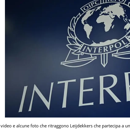
 video e alcune foto che ritraggono Leijdekkers che partecipa a un