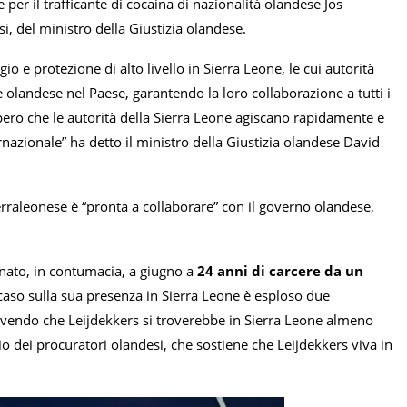
e per il trafficante di cocaina di nazionalità olandese Jos
si, del ministro della Giustizia olandese.
io e protezione di alto livello in Sierra Leone, le cui autorità
 olandese nel Paese, garantendo la loro collaborazione a tutti i
“Spero che le autorità della Sierra Leone agiscano rapidamente e
rnazionale” ha detto il ministro della Giustizia olandese David
ierraleonese è “pronta a collaborare” con il governo olandese,
dannato, in contumacia, a giugno a
24 anni di carcere da un
l caso sulla sua presenza in Sierra Leone è esploso due
rivendo che Leijdekkers si troverebbe in Sierra Leone almeno
io dei procuratori olandesi, che sostiene che Leijdekkers viva in