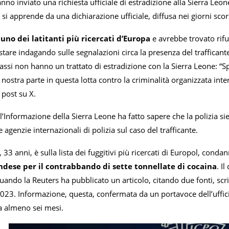
anno inviato una richiesta ufficiale di estradizione alla Sierra Leon
 si apprende da una dichiarazione ufficiale, diffusa nei giorni scor
uno dei latitanti più ricercati d’Europa
e avrebbe trovato rifug
tare indagando sulle segnalazioni circa la presenza del trafficante
i Bassi non hanno un trattato di estradizione con la Sierra Leone: 
 nostra parte in questa lotta contro la criminalità organizzata inte
 post su X.
ll’Informazione della Sierra Leone ha fatto sapere che la polizia s
re agenzie internazionali di polizia sul caso del trafficante.
, 33 anni, è sulla lista dei fuggitivi più ricercati di Europol, con
ndese per il contrabbando di sette tonnellate di cocaina
. I
quando la Reuters ha pubblicato un articolo, citando due fonti, sc
 2023. Informazione, questa, confermata da un portavoce dell’uffic
a almeno sei mesi.