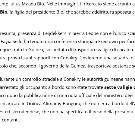
dente Julius Maada Bio. Nelle immagini, il ricercato siede accanto 
Bio
, la figlia del presidente Bio, che sarebbe addirittura sposata
resunta, presenza di Leijdekkers in Sierra Leone non è l’unico scan
 Fayia Sellu ha tenuto una conferenza stampa a Freetown per fare 
equestrata in Guinea, sospettata di trasportare valigie di cocaina
ra prova i suoi rapporti con Conakry: “Invieremo una squadra di i
olo che, secondo il governo della Guinea, trasportava sostanze so
durante un controllo stradale a Conakry le autorità guineane hann
arrestato gli occupanti: a bordo sono state trovate
sette valigie
o dopo la pubblicazione di una nota ufficiale del ministero degli 
 incaricato in Guinea Alimamy Bangura, che non era a bordo dell’
Esteri sierraleonese, che non ha specificato il peso della presunta c
n contanti.