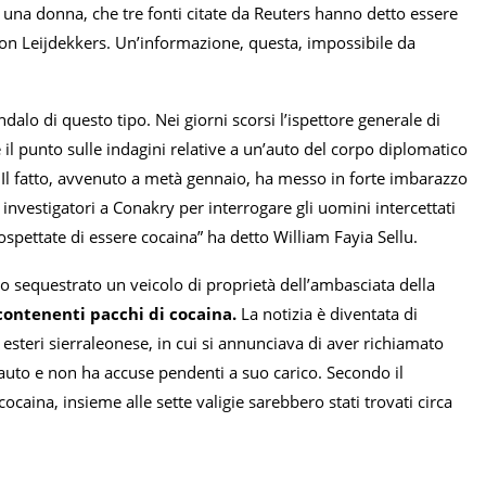
a una donna, che tre fonti citate da Reuters hanno detto essere
 con Leijdekkers. Un’informazione, questa, impossibile da
dalo di questo tipo. Nei giorni scorsi l’ispettore generale di
il punto sulle indagini relative a un’auto del corpo diplomatico
. Il fatto, avvenuto a metà gennaio, ha messo in forte imbarazzo
nvestigatori a Conakry per interrogare gli uomini intercettati
spettate di essere cocaina” ha detto William Fayia Sellu.
o sequestrato un veicolo di proprietà dell’ambasciata della
 contenenti pacchi di cocaina.
La notizia è diventata di
esteri sierraleonese, in cui si annunciava di aver richiamato
auto e non ha accuse pendenti a suo carico. Secondo il
ocaina, insieme alle sette valigie sarebbero stati trovati circa