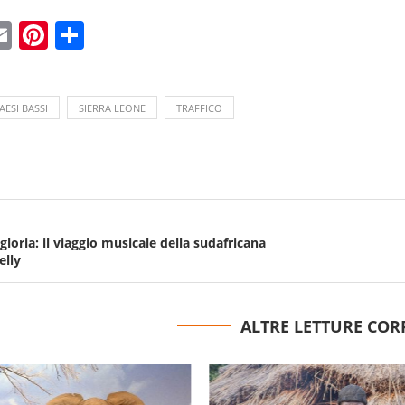
ebook
witter
Email
Pinterest
Condividi
AESI BASSI
SIERRA LEONE
TRAFFICO
 gloria: il viaggio musicale della sudafricana
elly
ALTRE LETTURE COR