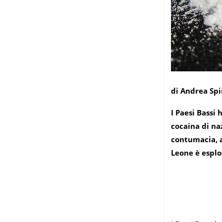
di Andrea Spin
I Paesi Bassi 
cocaina di naz
contumacia, a
Leone è esplo