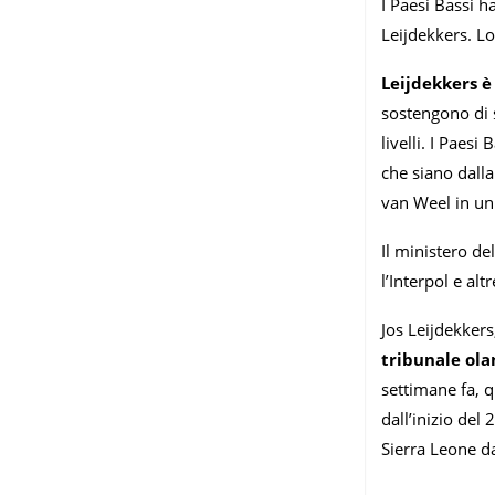
I Paesi Bassi h
Leijdekkers. Lo
Leijdekkers è 
sostengono di s
livelli. I Paes
che siano dalla
van Weel in un
Il ministero de
l’Interpol e alt
Jos Leijdekkers
tribunale ola
settimane fa, 
dall’inizio del
Sierra Leone d