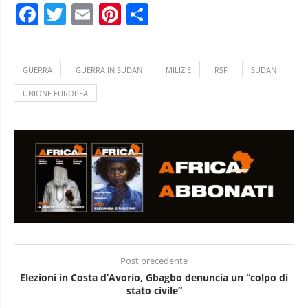
Facebook
Twitter
Email
Pinterest
Condividi
GUERRA
GUERRA IN SUDAN
MILIZIE
RSF
SUDAN
UNIONE EUROPEA
Post precedente
Elezioni in Costa d’Avorio, Gbagbo denuncia un “colpo di
stato civile”