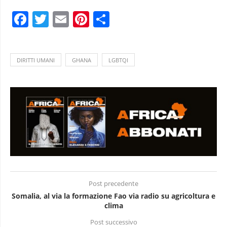
Facebook
Twitter
Email
Pinterest
Condividi
DIRITTI UMANI
GHANA
LGBTQI
Post precedente
Somalia, al via la formazione Fao via radio su agricoltura e
clima
Post successivo