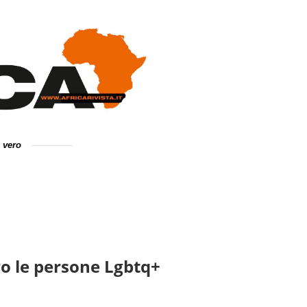
e vero
o le persone Lgbtq+