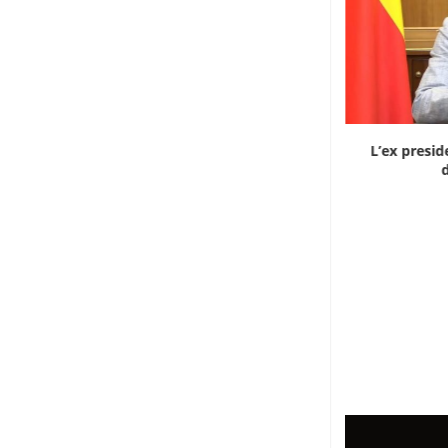
Dieci cinesi a processo in Mali per l’apertura...
L’ex presid
d
8 Agosto 2026