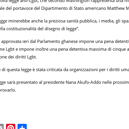
ova legge anti-Lgbt, che secondo Washington rappresenta una minac
iale del portavoce del Dipartimento di Stato americano Matthew Mi
legge minerebbe anche la preziosa sanità pubblica, i media, gli spa
lla costituzionalità del disegno di legge”.
 approvata ieri dal Parlamento ghanese impone una pena detentiv
me Lgbt e impone inoltre una pena detentiva massima di cinque ann
ne dei diritti Lgbt.
di questa legge è stata criticata da organizzazioni per i diritti uma
egge sarà presentato al presidente Nana Akufo-Addo nelle prossime 
provarlo.
ebook
witter
Email
Pinterest
Condividi