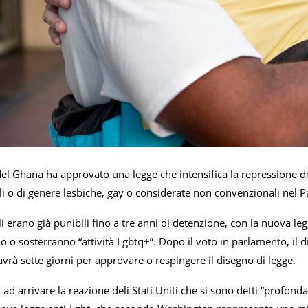
del Ghana ha approvato una legge che intensifica la repressione d
li o di genere lesbiche, gay o considerate non convenzionali nel Pa
 erano già punibili fino a tre anni di detenzione, con la nuova l
o sosterranno “attività Lgbtq+”. Dopo il voto in parlamento, il d
avrà sette giorni per approvare o respingere il disegno di legge.
ad arrivare la reazione deli Stati Uniti che si sono detti “profon