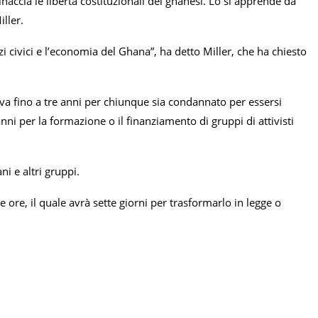
cia le libertà costituzionali dei ghanesi. Lo si apprende da
ller.
zi civici e l’economia del Ghana”, ha detto Miller, che ha chiesto
a fino a tre anni per chiunque sia condannato per essersi
i per la formazione o il finanziamento di gruppi di attivisti
ni e altri gruppi.
ore, il quale avrà sette giorni per trasformarlo in legge o