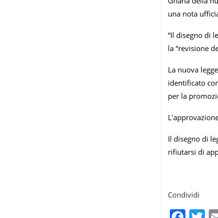
Ghana della nu
una nota uffic
“Il disegno di 
la “revisione de
La nuova legge
identificato co
per la promozio
L’approvazione 
Il disegno di l
rifiutarsi di ap
Condividi
Fac
T