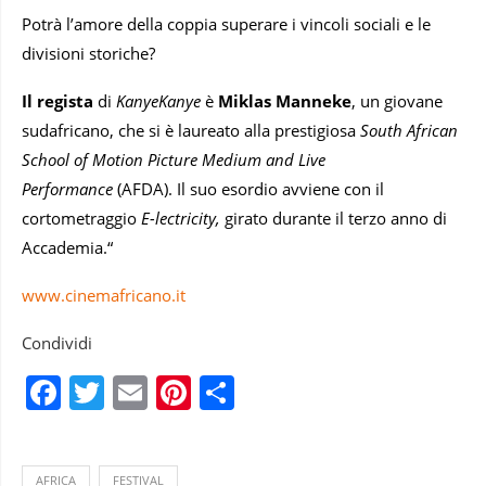
Potrà l’amore della coppia superare i vincoli sociali e le
divisioni storiche?
Il regista
di
KanyeKanye
è
Miklas Manneke
, un giovane
sudafricano, che si è laureato alla prestigiosa
South African
School of Motion Picture Medium and Live
Performance
(AFDA). Il suo esordio avviene con il
cortometraggio
E-lectricity,
girato durante il terzo anno di
Accademia.“
www.cinemafricano.it
Condividi
Facebook
Twitter
Email
Pinterest
Condividi
AFRICA
FESTIVAL