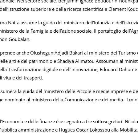
azionale. Nel settore sociale, Benjamin Ignace Boudourin Hounkp
dell’Istruzione superiore e della ricerca scientifica e Clément Kou
 Natta assume la guida del ministero dell’Infanzia e dell’istru
ministero della Famiglia e dell’azione sociale. Il portafoglio dell’Ag
non Goubalan.
prende anche Olushegun Adjadi Bakari al ministero del Turismo e
 delle arti e del patrimonio e Shadiya Alimatou Assouman al mi
ella Trasformazione digitale e dell’innovazione, Edouard Dahome d
 vita e dei trasporti.
umerà la guida del ministero delle Piccole e medie imprese e d
 nominato al ministero della Comunicazione e dei media. Il minist
ll’Economia e delle finanze è assegnato a tre sottosegretari: Nico
 Pubblica amministrazione e Hugues Oscar Lokossou alla Mobilitazi