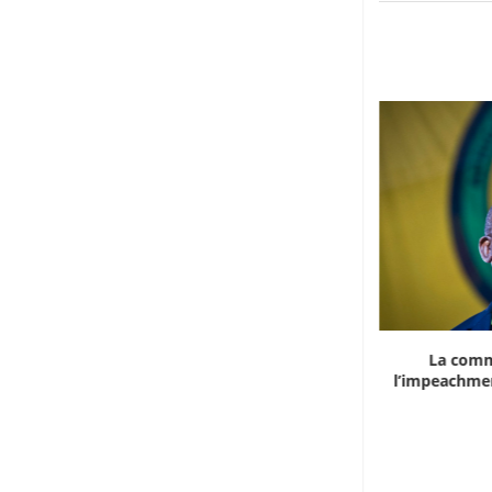
Marocco, la crescita non basta: l’analisi
La comm
economica dietro...
l’impeachmen
6 Agosto 2026