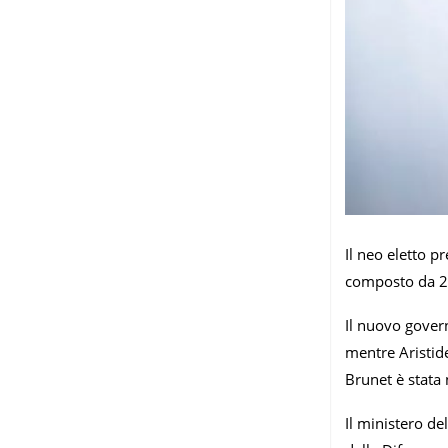
Il neo eletto p
composto da 25
Il nuovo gover
mentre Aristid
Brunet è stata 
Il ministero de