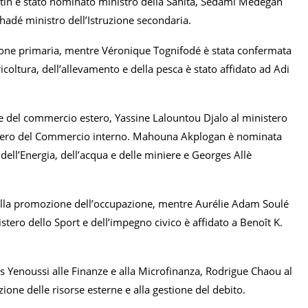
atin è stato nominato ministro della Sanità, Sèdami Mèdégan
chadé ministro dell’Istruzione secondaria.
zione primaria, mentre Véronique Tognifodé è stata confermata
ricoltura, dell’allevamento e della pesca è stato affidato ad Adi
 del commercio estero, Yassine Lalountou Djalo al ministero
nistero del Commercio interno. Mahouna Akplogan è nominata
ell’Energia, dell’acqua e delle miniere e Georges Allè
ella promozione dell’occupazione, mentre Aurélie Adam Soulé
ero dello Sport e dell’impegno civico è affidato a Benoît K.
las Yenoussi alle Finanze e alla Microfinanza, Rodrigue Chaou al
one delle risorse esterne e alla gestione del debito.