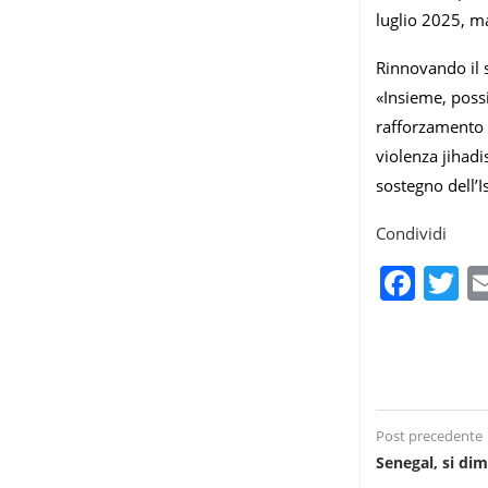
luglio 2025, ma
Rinnovando il 
«Insieme, poss
rafforzamento d
violenza jihadi
sostegno dell’I
Condividi
Fac
T
Post precedente
Senegal, si di