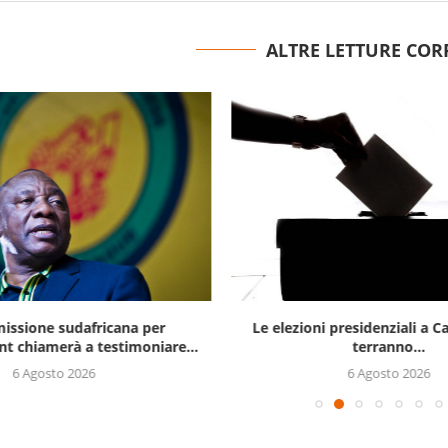
ALTRE LETTURE COR
issione sudafricana per
Le elezioni presidenziali a C
t chiamerà a testimoniare...
terranno...
6 Agosto 2026
6 Agosto 2026