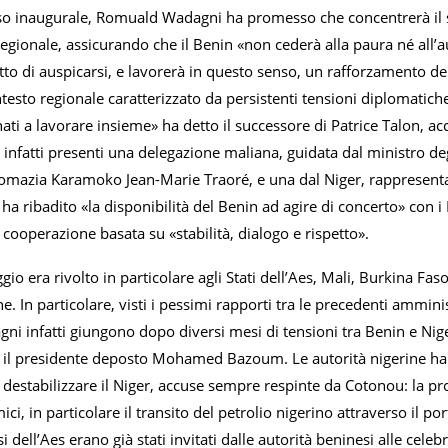
so inaugurale, Romuald Wadagni ha promesso che concentrerà il su
gionale, assicurando che il Benin «non cederà alla paura né all’a
o di auspicarsi, e lavorerà in questo senso, un rafforzamento dell
ntesto regionale caratterizzato da persistenti tensioni diplomatiche
i a lavorare insieme» ha detto il successore di Patrice Talon, ac
o infatti presenti una delegazione maliana, guidata dal ministro d
lomazia Karamoko Jean-Marie Traoré, e una dal Niger, rappresent
ha ribadito «la disponibilità del Benin ad agire di concerto» con i
ooperazione basata su «stabilità, dialogo e rispetto».
o era rivolto in particolare agli Stati dell’Aes, Mali, Burkina Fas
e. In particolare, visti i pessimi rapporti tra le precedenti ammini
ni infatti giungono dopo diversi mesi di tensioni tra Benin e Niger
il presidente deposto Mohamed Bazoum. Le autorità nigerine hanno
i destabilizzare il Niger, accuse sempre respinte da Cotonou: la pr
i, in particolare il transito del petrolio nigerino attraverso il p
si dell’Aes erano già stati invitati dalle autorità beninesi alle ce