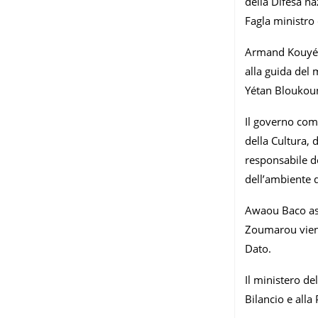
della Difesa n
Fagla ministro 
Armand Kouyéma
alla guida del 
Yétan Bloukou
Il governo com
della Cultura,
responsabile d
dell’ambiente di
Awaou Baco ass
Zoumarou viene
Dato.
Il ministero de
Bilancio e alla