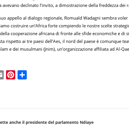
 avevano declinato l’invito, a dimostrazione della freddezza dei r
suo appello al dialogo regionale, Romuald Wadagni sembra voler av
iamo costruire un’Africa forte compiendo le nostre scelte strateg
ella cooperazione africana di fronte alle sfide economiche e di s
sta rispetto ai tre paesi dell’Aes, il nord del paese è comunque teat
slam e dei musulmani (Jnim), un’organizzazione affiliata ad Al-Qa
ebook
witter
Email
Pinterest
Condividi
mette anche il presidente del parlamento Ndiaye