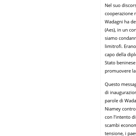
Nel suo discor
cooperazione re
Wadagni ha dett
(Aes), in un co
siamo condannat
limitrofi. Eran
capo della dip
Stato beninese 
promuovere la c
Questo messaggi
di inaugurazion
parole di Wadag
Niamey contro 
con l’intento d
scambi economic
tensione, i pae