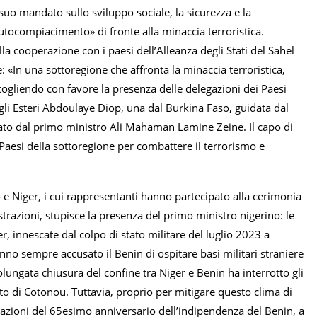
o mandato sullo sviluppo sociale, la sicurezza e la
utocompiacimento» di fronte alla minaccia terroristica.
a cooperazione con i paesi dell’Alleanza degli Stati del Sahel
: «In una sottoregione che affronta la minaccia terroristica,
cogliendo con favore la presenza delle delegazioni dei Paesi
egli Esteri Abdoulaye Diop, una dal Burkina Faso, guidata dal
ato dal primo ministro Ali Mahaman Lamine Zeine. Il capo di
 Paesi della sottoregione per combattere il terrorismo e
o e Niger, i cui rappresentanti hanno partecipato alla cerimonia
strazioni, stupisce la presenza del primo ministro nigerino: le
, innescate dal colpo di stato militare del luglio 2023 a
 sempre accusato il Benin di ospitare basi militari straniere
olungata chiusura del confine tra Niger e Benin ha interrotto gli
orto di Cotonou. Tuttavia, proprio per mitigare questo clima di
lebrazioni del 65esimo anniversario dell’indipendenza del Benin, a