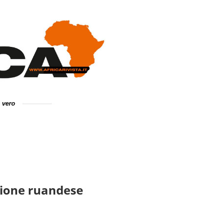
e vero
ersione ruandese