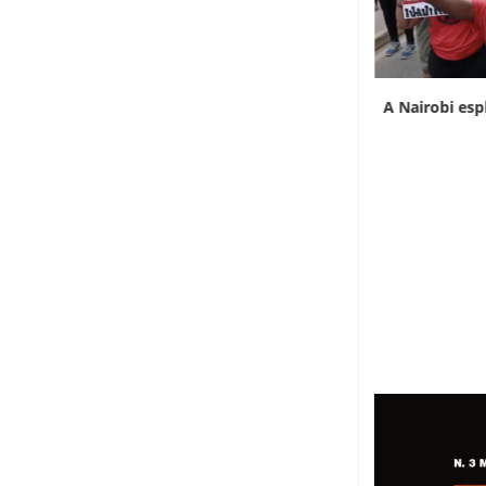
L’Uganda ha approvato l’invio di truppe a
A Nairobi esp
Gaza
7 Agosto 2026