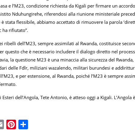
hasa e l’M23, condizione richiesta da Kigali per firmare un accord
sistito Nduhungirehe, riferendosi alla riunione ministeriale preced
è stata flessibile, abbiamo accettato di rimuovere la parola ‘diretto
ha rifiutato”.
i ribelli dell’M23, sempre assimilati al Rwanda, costituisce second
r questo che è necessario includere il dialogo diretto nel proces
avia, la questione M23 è una minaccia alla sicurezza del Rwanda, 
ari delle Fdlr, miliziani wazalendo, militari burundesi e addirittur
all’M23, e per estensione, al Rwanda, poiché l’M23 è sempre assimi
fermato.
li Esteri dell’Angola, Tete Antonio, è atteso oggi a Kigali. L’Angol
ebook
witter
Email
Pinterest
Condividi