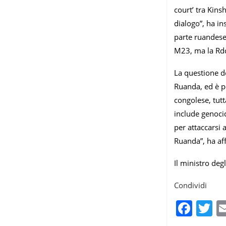
court’ tra Kins
dialogo”, ha in
parte ruandese 
M23, ma la Rdc 
La questione de
Ruanda, ed è pe
congolese, tutt
include genocid
per attaccarsi 
Ruanda”, ha af
Il ministro deg
Condividi
Fac
T