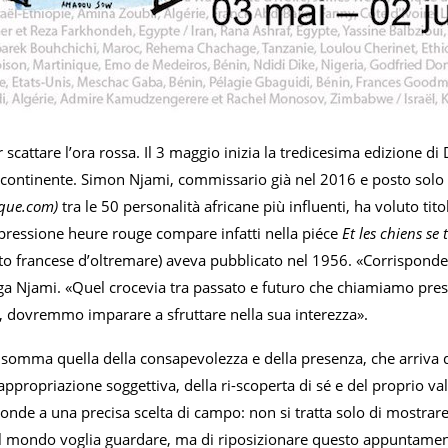
 scattare l’ora rossa. Il 3 maggio inizia la tredicesima edizione d
il continente. Simon Njami, commissario già nel 2016 e posto solo
que.com)
tra le 50 personalità africane più influenti, ha voluto ti
spressione heure rouge compare infatti nella piéce
Et les chiens se 
o francese d’oltremare) aveva pubblicato nel 1956. «Corrisponde a 
ega Njami. «Quel crocevia tra passato e futuro che chiamiamo pre
 dovremmo imparare a sfruttare nella sua interezza».
nsomma quella della consapevolezza e della presenza, che arriva d
propriazione soggettiva, della ri-scoperta di sé e del proprio va
onde a una precisa scelta di campo: non si tratta solo di mostrare
l mondo voglia guardare, ma di riposizionare questo appuntamento 