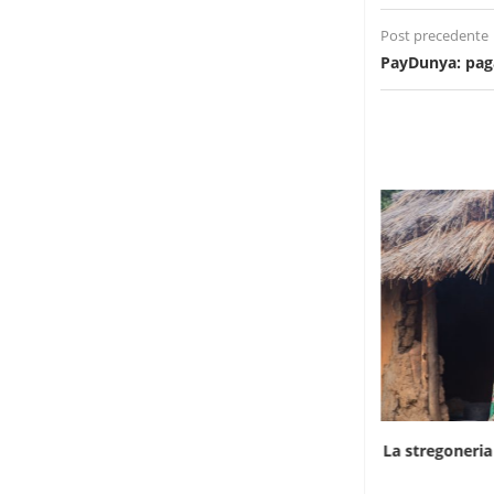
Post precedente
PayDunya: paga
L’ombra del cianuro sulla strage di elefanti
La stregoneria
in...