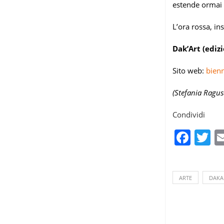
estende ormai 
L’ora rossa, in
Dak’Art (edizi
Sito web:
bien
(Stefania Ragus
Condividi
Fac
T
ARTE
DAKA