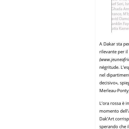
A Dakar sta per
rilevante per 
(www.jeuneafri
négritude. L’e
nel dipartiment
decisivo», spi
Merleau-Ponty,
L’ora rossa è i
momento dell’ap
Dak’Art corrisp
sperando che i