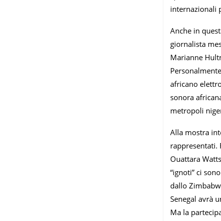
internazionali 
Anche in questa
giornalista me
Marianne Hultm
Personalmente 
africano elettr
sonora african
metropoli nige
Alla mostra in
rappresentati. 
Ouattara Watts,
“ignoti” ci son
dallo Zimbabwe,
Senegal avrà u
Ma la partecipa