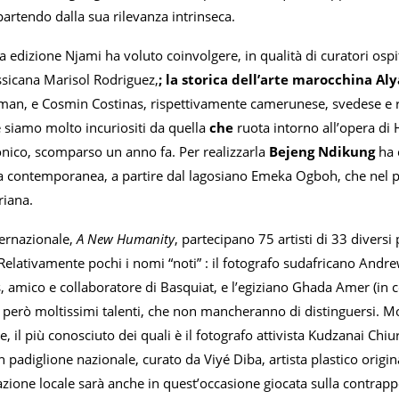
partendo dalla sua rilevanza intrinseca.
 edizione Njami ha voluto coinvolgere, in qualità di curatori ospi
ssicana Marisol Rodriguez,
; la storica dell’arte marocchina Aly
an, e Cosmin Costinas, rispettivamente camerunese, svedese e rum
siamo molto incuriositi da quella
che
ruota intorno all’opera di 
onico, scomparso un anno fa. Per realizzarla
Bejeng Ndikung
ha 
a contemporanea, a partire dal lagosiano Emeka Ogboh, che nel p
riana.
ternazionale,
A New Humanity
, partecipano 75 artisti di 33 divers
Relativamente pochi i nomi “noti” : il fotografo sudafricano Andr
 amico e collaboratore di Basquiat, e l’egiziano Ghada Amer (in c
o però moltissimi talenti, che non mancheranno di distinguersi. Mo
 il più conosciuto dei quali è il fotografo attivista Kudzanai Chiu
n padiglione nazionale, curato da Viyé Diba, artista plastico orig
zione locale sarà anche in quest’occasione giocata sulla contrapposiz