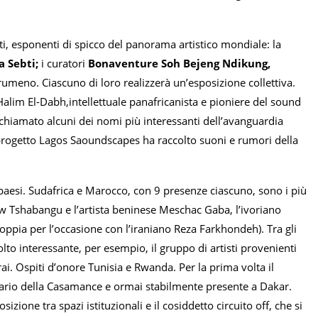
ti, esponenti di spicco del panorama artistico mondiale: la
a Sebti;
i curatori
Bonaventure Soh Bejeng Ndikung,
eno. Ciascuno di loro realizzerà un’esposizione collettiva.
Halim El-Dabh,intellettuale panafricanista e pioniere del sound
chiamato alcuni dei nomi più interessanti dell’avanguardia
rogetto Lagos Saoundscapes ha raccolto suoni e rumori della
i paesi. Sudafrica e Marocco, con 9 presenze ciascuno, sono i più
ew Tshabangu e l’artista beninese Meschac Gaba, l’ivoriano
oppia per l’occasione con l’iraniano Reza Farkhondeh). Tra gli
lto interessante, per esempio, il gruppo di artisti provenienti
rai. Ospiti d’onore Tunisia e Rwanda. Per la prima volta il
inario della Casamance e ormai stabilmente presente a Dakar.
ione tra spazi istituzionali e il cosiddetto circuito off, che si