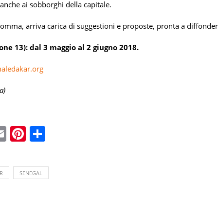
anche ai sobborghi della capitale.
somma, arriva carica di suggestioni e proposte, pronta a diffonder
one 13): dal 3 maggio al 2 giugno 2018.
naledakar.org
a)
ebook
witter
Email
Pinterest
Condividi
R
SENEGAL