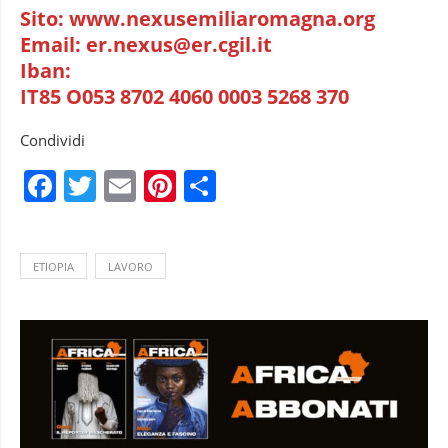
Sito: www.nexusemiliaromagna.org
Email: er.nexus@er.cgil.it
Iban:
IT85 O053 8702 4060 0003 5268 370
Condividi
Facebook
Twitter
Email
Pinterest
Condividi
ETIOPIA
LAVORO