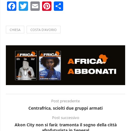
Facebook
Twitter
Email
Pinterest
Condividi
CHIESA
COSTA D'AVORIO
Post precedente
Centrafrica, sciolti due gruppi armati
Post successivo
Akon City non si farà: tramonta il sogno della città
afrofuturista in Senegal