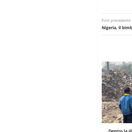
Post precedente
Nigeria, il bim
La Francia vieta l’importazione di trofei di
Dentro la d