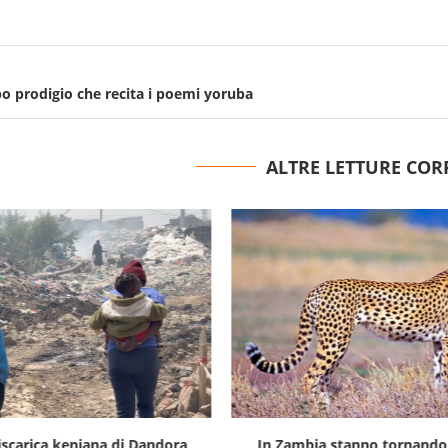
bo prodigio che recita i poemi yoruba
ALTRE LETTURE COR
iscarica keniana di Dandora
In Zambia stanno tornando 