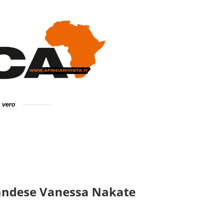
e vero
ugandese Vanessa Nakate