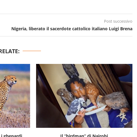
Post successivo
Nigeria, liberato il sacerdote cattolico italiano Luigi Brena
RELATE:
i ghepardi
Il “birdman” di Nairobi