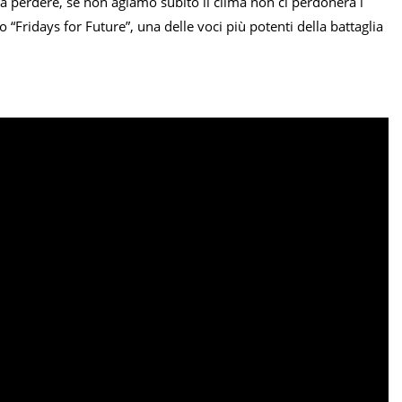
da perdere, se non agiamo subito il clima non ci perdonerà i
 “Fridays for Future”, una delle voci più potenti della battaglia