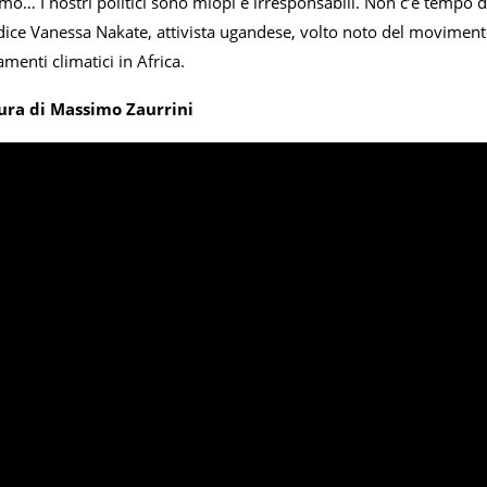
mo… I nostri politici sono miopi e irresponsabili. Non c’è tempo 
, dice Vanessa Nakate, attivista ugandese, volto noto del movimento
menti climatici in Africa.
cura di Massimo Zaurrini